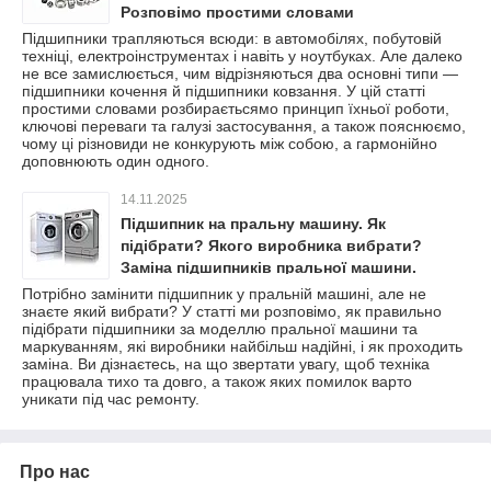
Розповімо простими словами
Підшипники трапляються всюди: в автомобілях, побутовій
техніці, електроінструментах і навіть у ноутбуках. Але далеко
не все замислюється, чим відрізняються два основні типи —
підшипники кочення й підшипники ковзання. У цій статті
простими словами розбираєтьсямо принцип їхньої роботи,
ключові переваги та галузі застосування, а також пояснюємо,
чому ці різновиди не конкурують між собою, а гармонійно
доповнюють один одного.
14.11.2025
Підшипник на пральну машину. Як
підібрати? Якого виробника вибрати?
Заміна підшипників пральної машини.
Потрібно замінити підшипник у пральній машині, але не
знаєте який вибрати? У статті ми розповімо, як правильно
підібрати підшипники за моделлю пральної машини та
маркуванням, які виробники найбільш надійні, і як проходить
заміна. Ви дізнаєтесь, на що звертати увагу, щоб техніка
працювала тихо та довго, а також яких помилок варто
уникати під час ремонту.
Про нас