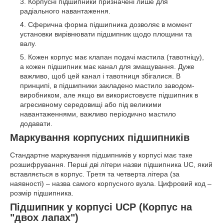
Корпусні підшипники призначені лише для
радіального навантаження.
Сферична форма підшипника дозволяє в момент
установки вирівнювати підшипник щодо площини та
валу.
Кожен корпус має клапан подачі мастила (тавотніцу),
а кожен підшипник має канал для змащування. Дуже
важливо, щоб цей канал і тавотниця збігалися. В
принципі, в підшипники закладено мастило заводом-
виробником, але якщо ви використовуєте підшипник в
агресивному середовищі або під великими
навантаженнями, важливо періодично мастило
додавати.
Маркування корпусних підшипників
Стандартне маркування підшипників у корпусі має таке
розшифрування. Перші дві літери назви підшипника UC, який
вставляється в корпус. Третя та четверта літера (за
наявності) – назва самого корпусного вузла. Цифровий код –
розмір підшипника.
Підшипник у корпусі UCP (Корпус на
"двох лапах")