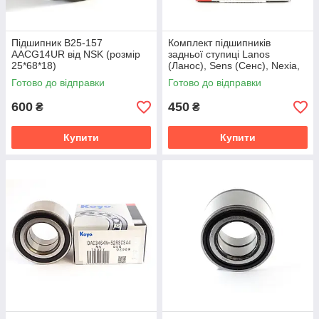
Підшипник B25-157
Комплект підшипників
AACG14UR від NSK (розмір
задньої ступиці Lanos
25*68*18)
(Ланос), Sens (Сенс), Nexia,
Nubira виробництва KOYO
Готово до відправки
Готово до відправки
(Японія)
600
450
₴
₴
Купити
Купити