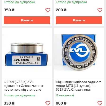
кільце
кільце
Готово до відправки
Готово до відправки
350
200
₴
₴
Купити
Купити
6307N (50307) ZVL
Підшипник напівоси заднього
підшипник Словаччина, з
моста МТЗ (11 кульок) —
проточкою під стопорне
6217 ZVL Словаччина
кільце
Готово до відправки
В наявності
330
960
₴
₴