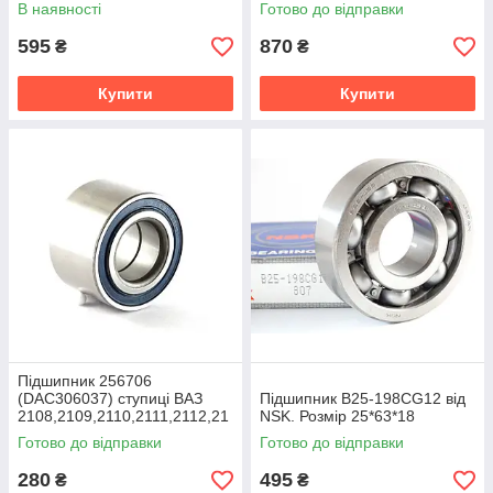
13,2114,2115 Харків HARP
2108,2109,2110,2111,2112,21
В наявності
Готово до відправки
13,2114,2115
595
870
₴
₴
Купити
Купити
Підшипник 256706
(DAC306037) ступиці ВАЗ
Підшипник B25-198CG12 від
2108,2109,2110,2111,2112,21
NSK. Розмір 25*63*18
13,2114,2115 SPZ 4
Готово до відправки
Готово до відправки
280
495
₴
₴