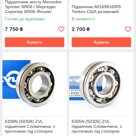
Підшипники мосту Mercedes
Sprinter W906 / Мерседес
Підшипник A0169816005
Спрінтер W906-Японія/
Timken США роликовий
Німеччина
Готово до відправки
В наявності
7 750
2 700
₴
₴
Купити
Купити
6308N (50308) ZVL
6305N (50305) ZVL
підшипник Словаччина, з
підшипник Словаччина, з
проточкою під стопорне
проточкою під стопорне