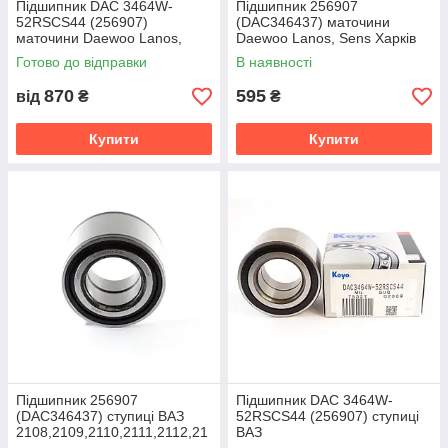
Підшипник DAC 3464W-
Підшипник 256907
52RSCS44 (256907)
(DAC346437) маточини
маточини Daewoo Lanos,
Daewoo Lanos, Sens Харків
Sens від Koyo Японія
HARP
Готово до відправки
В наявності
870
595
від
₴
₴
Купити
Купити
Підшипник 256907
Підшипник DAC 3464W-
(DAC346437) ступиці ВАЗ
52RSCS44 (256907) ступиці
2108,2109,2110,2111,2112,21
ВАЗ