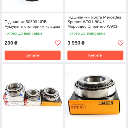
Підшипники моста Mercedes
Підшипник 50306 URB
Sprinter W901-904 /
Румунія зі стопорним кільцем
Мерседес Спринтер W901-
904 від NTN (Японія)
Готово до відправки
Готово до відправки
200
3 950
₴
₴
Купити
Купити