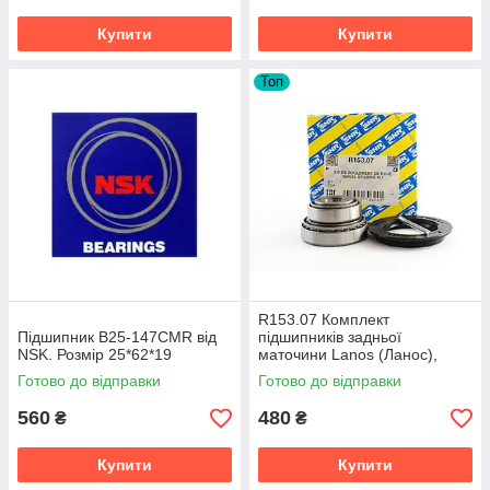
Купити
Купити
Топ
R153.07 Комплект
Підшипник B25-147CMR від
підшипників задньої
NSK. Розмір 25*62*19
маточини Lanos (Ланос),
Sens (Сенс), Nexia, Nubira від
Готово до відправки
Готово до відправки
SNR (Франція)
560
480
₴
₴
Купити
Купити