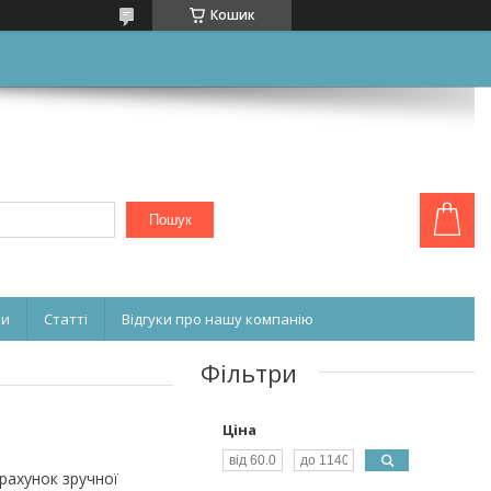
Кошик
Пошук
ни
Статті
Відгуки про нашу компанію
Фільтри
Ціна
рахунок зручної