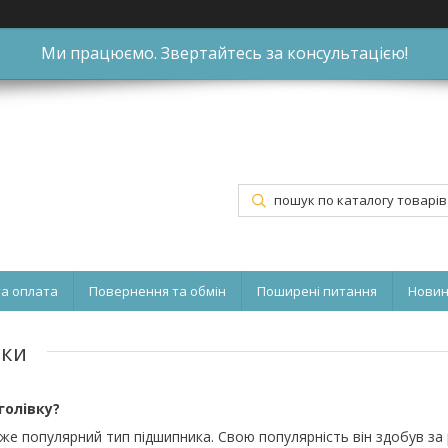
Ми працюємо. Звертайтесь за консультацією!
та оплата
Повернення та обмін
Поширені питання
Нови
вки
голівку?
же популярний тип підшипника. Свою популярність він здобув за 