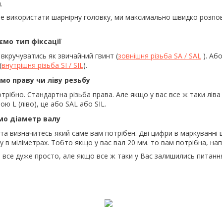
.
е використати шарнірну головку, ми максимально швидко розпові
мо тип фіксації
вкручуватись як звичайний гвинт (
зовнішня різьба SA / SAL
). Аб
(
внутрішня різьба SI / SIL
).
мо праву чи ліву резьбу
потрібно. Стандартна різьба права. Але якщо у вас все ж таки лів
ою L (ліво), це або SAL або SIL.
мо діаметр валу
та визначитесь який саме вам потрібен. Дві цифри в маркуванні 
 в міліметрах. Тобто якщо у вас вал 20 мм. то вам потрібна, нап
 все дуже просто, але якщо все ж таки у Вас залишились питан