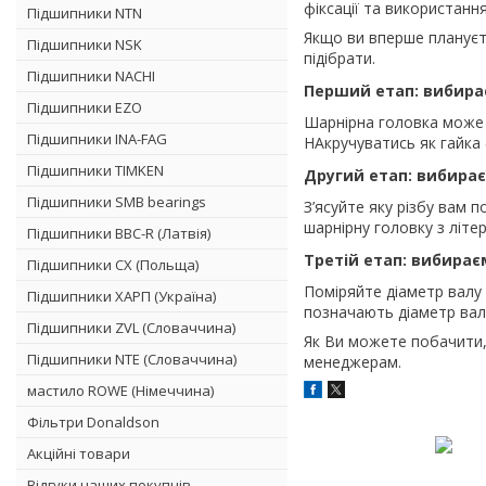
фіксації та використання
Підшипники NTN
Якщо ви вперше плануєт
Підшипники NSK
підібрати.
Підшипники NACHI
Перший етап: вибирає
Підшипники EZO
Шарнірна головка може 
Підшипники INA-FAG
НАкручуватись як гайка 
Підшипники TIMKEN
Другий етап: вибирає
Підшипники SMB bearings
З’ясуйте яку різбу вам 
шарнірну головку з літер
Підшипники BBC-R (Латвія)
Третій етап: вибирає
Підшипники CX (Польща)
Поміряйте діаметр валу 
Підшипники ХАРП (Україна)
позначають діаметр валу
Підшипники ZVL (Словаччина)
Як Ви можете побачити,
Підшипники NTE (Словаччина)
менеджерам.
мастило ROWE (Німеччина)
Фільтри Donaldson
Акційні товари
Відгуки наших покупців