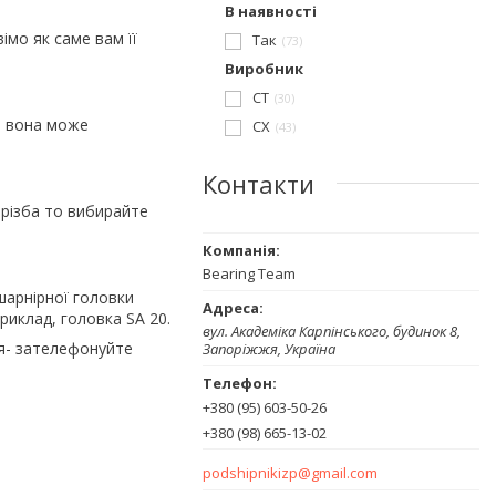
В наявності
мо як саме вам її
Так
73
Виробник
CT
30
о вона може
CX
43
Контакти
а різба то вибирайте
Bearing Team
шарнірної головки
риклад, головка SA 20.
вул. Академіка Карпінського, будинок 8,
ня- зателефонуйте
Запоріжжя, Україна
+380 (95) 603-50-26
+380 (98) 665-13-02
podshipnikizp@gmail.com