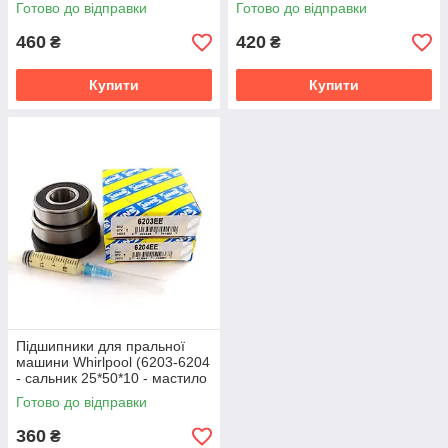
2 мл) SKF
2 мл) Koyo Японія
Готово до відправки
Готово до відправки
460
420
₴
₴
Купити
Купити
Підшипники для пральної
машини Whirlpool (6203-6204
- сальник 25*50*10 - мастило
2 мл) SNR
Готово до відправки
360
₴