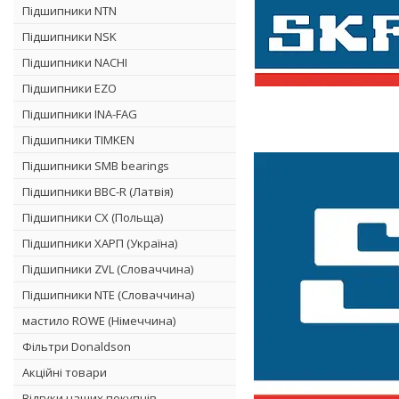
Підшипники NTN
Підшипники NSK
Підшипники NACHI
Підшипники EZO
Підшипники INA-FAG
Підшипники TIMKEN
Підшипники SMB bearings
Підшипники BBC-R (Латвія)
Підшипники CX (Польща)
Підшипники ХАРП (Україна)
Підшипники ZVL (Словаччина)
Підшипники NTE (Словаччина)
мастило ROWE (Німеччина)
Фільтри Donaldson
Акційні товари
Відгуки наших покупців