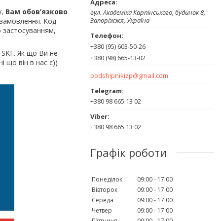
у,
Вам обов’язково
вул. Академіка Карпінського, будинок 8,
Запоріжжя, Україна
 замовлення. Код
о застосуванням,
+380 (95) 603-50-26
 SKF. Як що Ви не
+380 (98) 665-13-02
 що він в нас є))
podshipnikizp@gmail.com
+380 98 665 13 02
+380 98 665 13 02
Графік роботи
Понеділок
09:00
17:00
Вівторок
09:00
17:00
Середа
09:00
17:00
Четвер
09:00
17:00
Пʼятниця
09:00
17:00