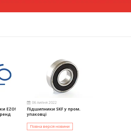
06 липня 2022
ки EZO!
Підшипники SKF у пром.
бренд
упаковці
Повна версія новини