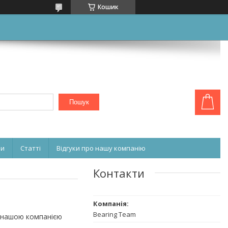
Кошик
Пошук
ни
Статті
Відгуки про нашу компанію
Контакти
Bearing Team
 нашою компанією