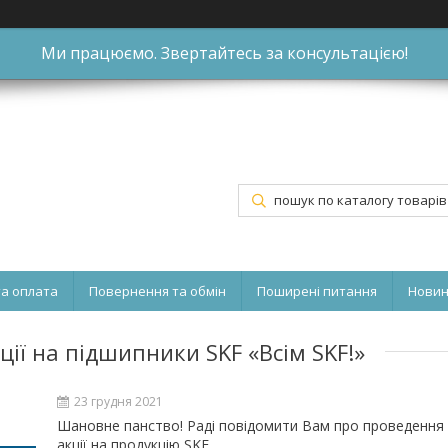
Ми працюємо. Звертайтесь за консультацією!
та оплата
Повернення та обмін
Поширені питання
Нови
ії на підшипники SKF «Всім SKF!»
23 грудня 2021
Шановне панство! Раді повідомити Вам про проведення
акції на продукцію SKF.