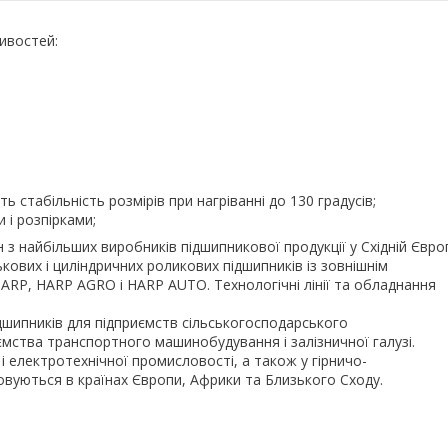
ивостей:
 стабільність розмірів при нагріванні до 130 градусів;
 і розпірками;
 з найбільших виробників підшипникової продукції у Східній Євро
ькових і циліндричних роликових підшипників із зовнішнім
ARP, HARP AGRO і HARP AUTO. Технологічні лінії та обладнання
ідшипників для підприємств сільськогосподарського
ємства транспортного машинобудування і залізничної галузі.
 електротехнічної промисловості, а також у гірничо-
овуються в країнах Європи, Африки та Близького Сходу.