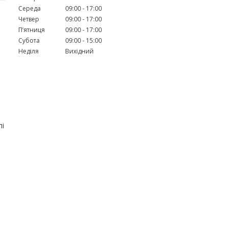
Середа
09:00
17:00
Четвер
09:00
17:00
Пʼятниця
09:00
17:00
Субота
09:00
15:00
Неділя
Вихідний
пі