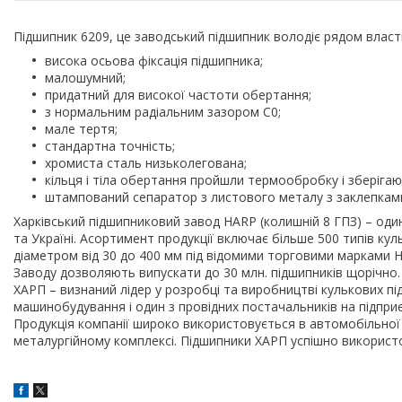
Підшипник 6209, це заводський підшипник володіє рядом власт
висока осьова фіксація підшипника;
малошумний;
придатний для високої частоти обертання;
з нормальним радіальним зазором С0;
мале тертя;
стандартна точність;
хромиста сталь низьколегована;
кільця і тіла обертання пройшли термообробку і зберігають
штампований сепаратор з листового металу з заклепками
Харківський підшипниковий завод HARP (колишній 8 ГПЗ) – один
та Україні. Асортимент продукції включає більше 500 типів кул
діаметром від 30 до 400 мм під відомими торговими марками H
Заводу дозволяють випускати до 30 млн. підшипників щорічно.
ХАРП – визнаний лідер у розробці та виробництві кулькових п
машинобудування і один з провідних постачальників на підпри
Продукція компанії широко використовується в автомобільної і
металургійному комплексі. Підшипники ХАРП успішно використ