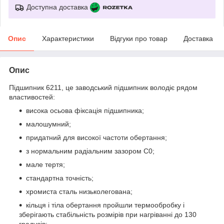
Доступна доставка
Опис
Характеристики
Відгуки про товар
Доставка
Опис
Підшипник 6211, це заводський підшипник володіє рядом
властивостей:
висока осьова фіксація підшипника;
малошумний;
придатний для високої частоти обертання;
з нормальним радіальним зазором С0;
мале тертя;
стандартна точність;
хромиста сталь низьколегована;
кільця і тіла обертання пройшли термообробку і
зберігають стабільність розмірів при нагріванні до 130
градусів;