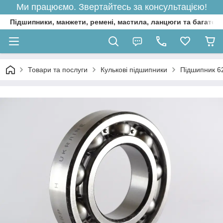
Ми працюємо. Звертайтесь за консультацією!
Підшипники, манжети, ремені, мастила, ланцюги та багато 
Товари та послуги
Кулькові підшипники
Підшипник 6