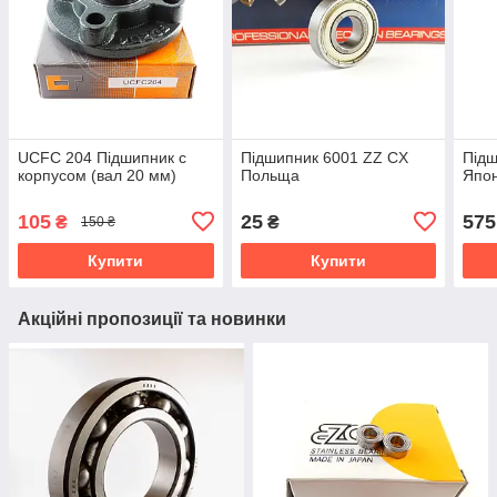
UCFC 204 Підшипник c
Підшипник 6001 ZZ CX
Підш
корпусом (вал 20 мм)
Польща
Япон
105
25
575
₴
₴
150 ₴
Купити
Купити
Акційні пропозиції та новинки