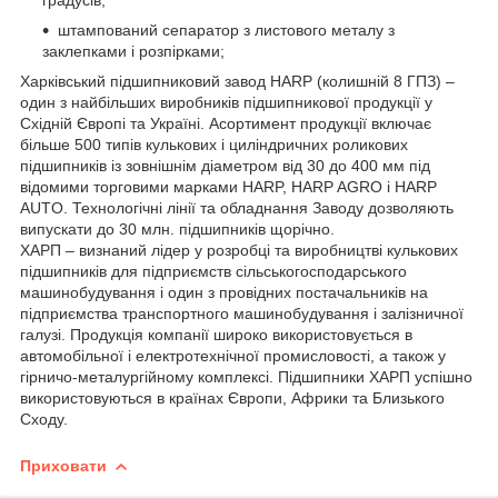
штампований сепаратор з листового металу з
заклепками і розпірками;
Харківський підшипниковий завод HARP (колишній 8 ГПЗ) –
один з найбільших виробників підшипникової продукції у
Східній Європі та Україні. Асортимент продукції включає
більше 500 типів кулькових і циліндричних роликових
підшипників із зовнішнім діаметром від 30 до 400 мм під
відомими торговими марками HARP, HARP AGRO і HARP
AUTO. Технологічні лінії та обладнання Заводу дозволяють
випускати до 30 млн. підшипників щорічно.
ХАРП – визнаний лідер у розробці та виробництві кулькових
підшипників для підприємств сільськогосподарського
машинобудування і один з провідних постачальників на
підприємства транспортного машинобудування і залізничної
галузі. Продукція компанії широко використовується в
автомобільної і електротехнічної промисловості, а також у
гірничо-металургійному комплексі. Підшипники ХАРП успішно
використовуються в країнах Європи, Африки та Близького
Сходу.
Приховати