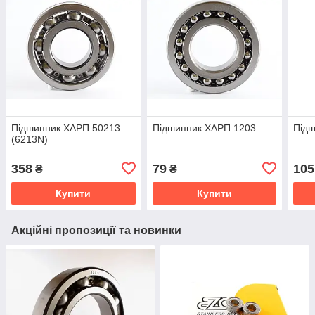
Підшипник ХАРП 50213
Підшипник ХАРП 1203
Під
(6213N)
358
79
105
₴
₴
Купити
Купити
Акційні пропозиції та новинки