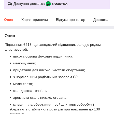
Доступна доставка
Опис
Характеристики
Відгуки про товар
Доставка
Опис
Підшипник 6213, це заводський підшипник володіє рядом
властивостей:
висока осьова фіксація підшипника;
малошумний;
придатний для високої частоти обертання;
з нормальним радіальним зазором С0;
мале тертя;
стандартна точність;
хромиста сталь низьколегована;
кільця і тіла обертання пройшли термообробку і
зберігають стабільність розмірів при нагріванні до 130
градусів;