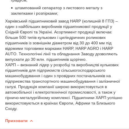
штампований сепаратор з листового металу з
заклепками і розпірками;
Харківський підшипниковий завод HARP (колишній 8 ГПЗ) –
один з найбільших виробників підшипникової продукції у
Східній Європі та Україні. Асортимент продукції включає
більше 500 типів кулькових і циліндричних роликових
підшипників із зовнішнім діаметром від 30 до 400 мм під
відомими торговими марками HARP, HARP AGRO і HARP
AUTO. Технологічні лінії та обладнання Заводу дозволяють
випускати до 30 млн. підшипників щорічно.
ХАРП – визнаний лідер у розробці та виробництві кулькових
підшипників для підприємств сільськогосподарського
машинобудування і один з провідних постачальників на
підприємства транспортного машинобудування і залізничної
галузі. Продукція компанії широко використовується в
автомобільної і електротехнічної промисловості, а також у
гірничо-металургійному комплексі. Підшипники ХАРП успішно
використовуються в країнах Європи, Африки та Близького
Сходу.
Приховати