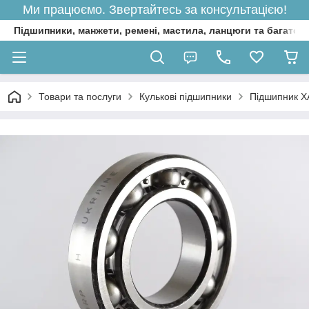
Ми працюємо. Звертайтесь за консультацією!
Підшипники, манжети, ремені, мастила, ланцюги та багато 
Товари та послуги
Кулькові підшипники
Підшипник Х