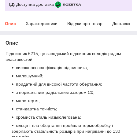
Доступна доставка
Опис
Характеристики
Відгуки про товар
Доставка
Опис
Підшипник 6215, це заводський підшипник володіє рядом
властивостей:
висока осьова фіксація підшипника;
малошумний;
придатний для високої частоти обертання;
з нормальним радіальним зазором С0;
мале тертя;
стандартна точність;
хромиста сталь низьколегована;
кільця і тіла обертання пройшли термообробку і
зберігають стабільність розмірів при нагріванні до 130
градусів;