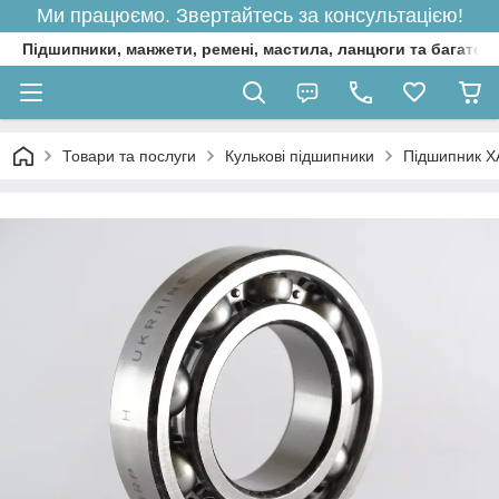
Ми працюємо. Звертайтесь за консультацією!
Підшипники, манжети, ремені, мастила, ланцюги та багато 
Товари та послуги
Кулькові підшипники
Підшипник Х