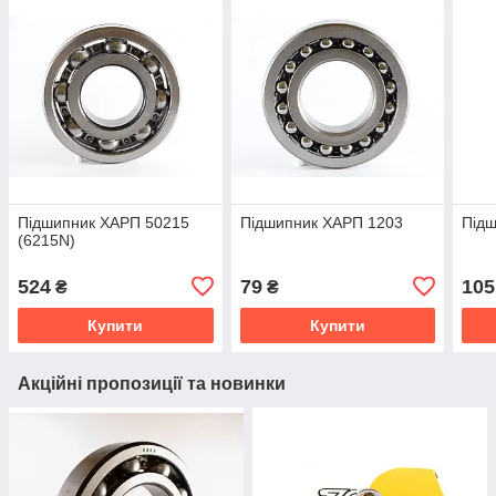
Підшипник ХАРП 50215
Підшипник ХАРП 1203
Під
(6215N)
524
79
105
₴
₴
Купити
Купити
Акційні пропозиції та новинки