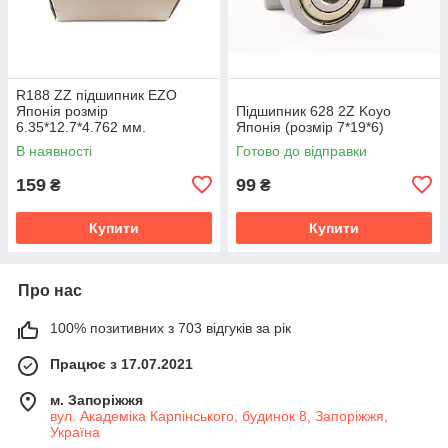
R188 ZZ підшипник EZO
Японія розмір
Підшипник 628 2Z Koyo
6.35*12.7*4.762 мм.
Японія (розмір 7*19*6)
В наявності
Готово до відправки
159
99
₴
₴
Купити
Купити
Про нас
100% позитивних з 703 відгуків за рік
Працює з 17.07.2021
м. Запоріжжя
вул. Академіка Карпінського, будинок 8, Запоріжжя,
Україна