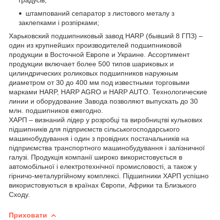
штампований сепаратор з листового металу з
заклепками і розпірками;
Харьковский подшипниковый завод HARP (бывший 8 ГПЗ) –
один из крупнейших производителей подшипниковой
продукции в Восточной Европе и Украине. Ассортимент
продукции включает более 500 типов шариковых и
цилиндрических роликовых подшипников наружным
диаметром от 30 до 400 мм под известными торговыми
марками HARP, HARP AGRO и HARP AUTO. Технологические
линии и оборудование Завода позволяют выпускать до 30
млн. подшипников ежегодно.
ХАРП – визнаний лідер у розробці та виробництві кулькових
підшипників для підприємств сільськогосподарського
машинобудування і один з провідних постачальників на
підприємства транспортного машинобудування і залізничної
галузі. Продукція компанії широко використовується в
автомобільної і електротехнічної промисловості, а також у
гірничо-металургійному комплексі. Підшипники ХАРП успішно
використовуються в країнах Європи, Африки та Близького
Сходу.
Приховати