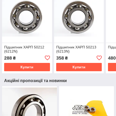
Підшипник ХАРП 50212
Підшипник ХАРП 50213
Під
(6212N)
(6213N)
288
358
480
₴
₴
Купити
Купити
Акційні пропозиції та новинки