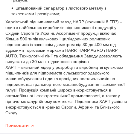
штампований сепаратор з листового металу з
заклепками і розпірками;
Харківський підшипниковий завод HARP (колишній 8 ГПЗ) –
один з найбільших виробників підшипникової продукції у
Східній Європі та Україні. Асортимент продукції включає
більше 500 типів кулькових і циліндричних роликових
підшипників із зовнішнім діаметром від 30 до 400 мм під
відомими торговими марками HARP, HARP AGRO і HARP
AUTO. Технологічні лінії та обладнання Заводу дозволяють
випускати до 30 млн. підшипників щорічно.
ХАРП – визнаний лідер у розробці та виробництві кулькових
підшипників для підприємств сільськогосподарського
машинобудування і один з провідних постачальників на
підприємства транспортного машинобудування і залізничної
галузі. Продукція компанії широко використовується в
автомобільної і електротехнічної промисловості, а також у
гірничо-металургійному комплексі. Підшипники ХАРП успішно
використовуються в країнах Європи, Африки та Близького
Сходу.
Приховати