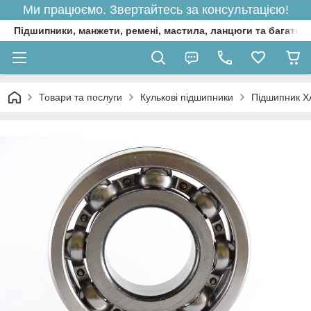
Ми працюємо. Звертайтесь за консультацією!
Підшипники, манжети, ремені, мастила, ланцюги та багато 
Товари та послуги
Кулькові підшипники
Підшипник Х