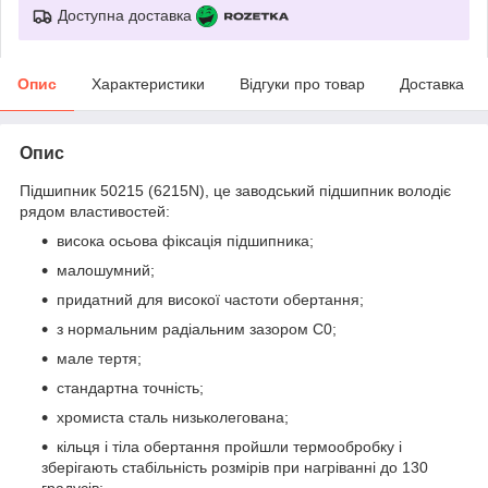
Доступна доставка
Опис
Характеристики
Відгуки про товар
Доставка
Опис
Підшипник 50215 (6215N), це заводський підшипник володіє
рядом властивостей:
висока осьова фіксація підшипника;
малошумний;
придатний для високої частоти обертання;
з нормальним радіальним зазором С0;
мале тертя;
стандартна точність;
хромиста сталь низьколегована;
кільця і тіла обертання пройшли термообробку і
зберігають стабільність розмірів при нагріванні до 130
градусів;