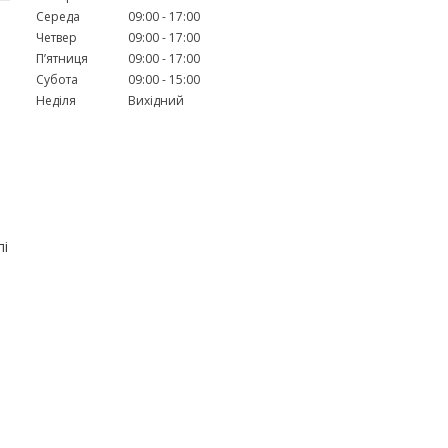
Середа
09:00
17:00
Четвер
09:00
17:00
Пʼятниця
09:00
17:00
Субота
09:00
15:00
Неділя
Вихідний
пі