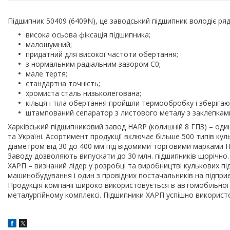
Підшипник 50409 (6409N), це заводський підшипник володіє ря
висока осьова фіксація підшипника;
малошумний;
придатний для високої частоти обертання;
з нормальним радіальним зазором С0;
мале тертя;
стандартна точність;
хромиста сталь низьколегована;
кільця і тіла обертання пройшли термообробку і зберігають
штампований сепаратор з листового металу з заклепками
Харківський підшипниковий завод HARP (колишній 8 ГПЗ) – один
та Україні. Асортимент продукції включає більше 500 типів кул
діаметром від 30 до 400 мм під відомими торговими марками H
Заводу дозволяють випускати до 30 млн. підшипників щорічно.
ХАРП – визнаний лідер у розробці та виробництві кулькових п
машинобудування і один з провідних постачальників на підпри
Продукція компанії широко використовується в автомобільної і
металургійному комплексі. Підшипники ХАРП успішно використ