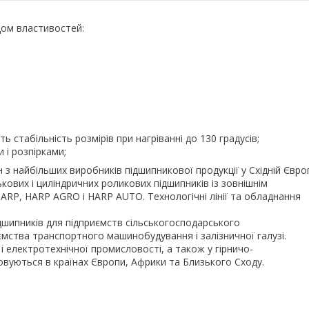
дом властивостей:
 стабільність розмірів при нагріванні до 130 градусів;
 і розпірками;
 з найбільших виробників підшипникової продукції у Східній Євро
ькових і циліндричних роликових підшипників із зовнішнім
ARP, HARP AGRO і HARP AUTO. Технологічні лінії та обладнання
ідшипників для підприємств сільськогосподарського
ємства транспортного машинобудування і залізничної галузі.
 електротехнічної промисловості, а також у гірничо-
овуються в країнах Європи, Африки та Близького Сходу.