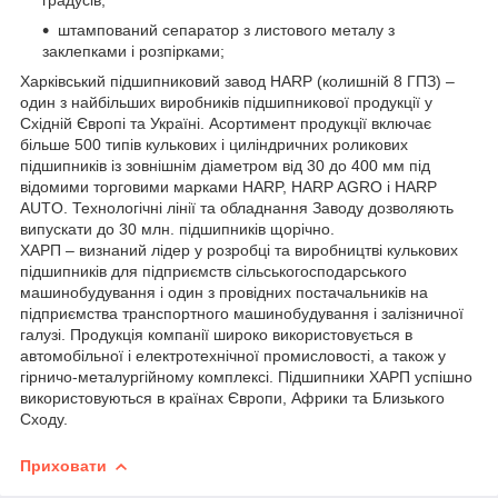
штампований сепаратор з листового металу з
заклепками і розпірками;
Харківський підшипниковий завод HARP (колишній 8 ГПЗ) –
один з найбільших виробників підшипникової продукції у
Східній Європі та Україні. Асортимент продукції включає
більше 500 типів кулькових і циліндричних роликових
підшипників із зовнішнім діаметром від 30 до 400 мм під
відомими торговими марками HARP, HARP AGRO і HARP
AUTO. Технологічні лінії та обладнання Заводу дозволяють
випускати до 30 млн. підшипників щорічно.
ХАРП – визнаний лідер у розробці та виробництві кулькових
підшипників для підприємств сільськогосподарського
машинобудування і один з провідних постачальників на
підприємства транспортного машинобудування і залізничної
галузі. Продукція компанії широко використовується в
автомобільної і електротехнічної промисловості, а також у
гірничо-металургійному комплексі. Підшипники ХАРП успішно
використовуються в країнах Європи, Африки та Близького
Сходу.
Приховати