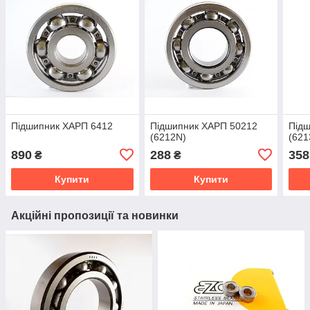
Підшипник ХАРП 6412
Підшипник ХАРП 50212
Під
(6212N)
(621
890
288
358
₴
₴
Купити
Купити
Акційні пропозиції та новинки