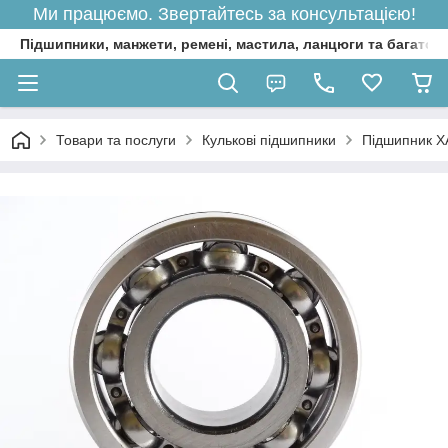
Ми працюємо. Звертайтесь за консультацією!
Підшипники, манжети, ремені, мастила, ланцюги та багато 
Товари та послуги
Кулькові підшипники
Підшипник Х