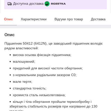
Доступна доставка
Опис
Характеристики
Відгуки про товар
Доставка
Опис
Підшипник 50412 (6412N), це заводський підшипник володіє
рядом властивостей:
висока осьова фіксація підшипника;
малошумний;
придатний для високої частоти обертання;
з нормальним радіальним зазором С0;
мале тертя;
стандартна точність;
хромиста сталь низьколегована;
кільця і тіла обертання пройшли термообробку і
зберігають стабільність розмірів при нагріванні до 130
градусів;