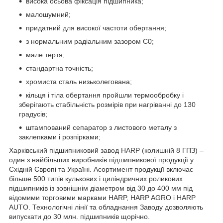
висока осьова фіксація підшипника;
малошумний;
придатний для високої частоти обертання;
з нормальним радіальним зазором С0;
мале тертя;
стандартна точність;
хромиста сталь низьколегована;
кільця і тіла обертання пройшли термообробку і
зберігають стабільність розмірів при нагріванні до 130
градусів;
штампований сепаратор з листового металу з
заклепками і розпірками;
Харківський підшипниковий завод HARP (колишній 8 ГПЗ) –
один з найбільших виробників підшипникової продукції у
Східній Європі та Україні. Асортимент продукції включає
більше 500 типів кулькових і циліндричних роликових
підшипників із зовнішнім діаметром від 30 до 400 мм під
відомими торговими марками HARP, HARP AGRO і HARP
AUTO. Технологічні лінії та обладнання Заводу дозволяють
випускати до 30 млн. підшипників щорічно.