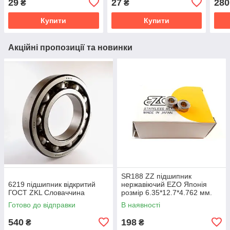
29
27
280
₴
₴
Купити
Купити
Акційні пропозиції та новинки
SR188 ZZ підшипник
6219 підшипник відкритий
нержавіючий EZO Японія
ГОСТ ZKL Словаччина
розмір 6.35*12.7*4.762 мм.
Готово до відправки
В наявності
540
198
₴
₴