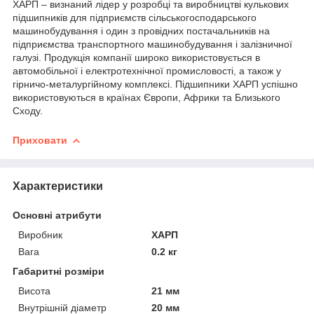
ХАРП – визнаний лідер у розробці та виробництві кулькових
підшипників для підприємств сільськогосподарського
машинобудування і один з провідних постачальників на
підприємства транспортного машинобудування і залізничної
галузі. Продукція компанії широко використовується в
автомобільної і електротехнічної промисловості, а також у
гірничо-металургійному комплексі. Підшипники ХАРП успішно
використовуються в країнах Європи, Африки та Близького
Сходу.
Приховати
Характеристики
Основні атрибути
Виробник
ХАРП
Вага
0.2 кг
Габаритні розміри
Висота
21 мм
Внутрішній діаметр
20 мм