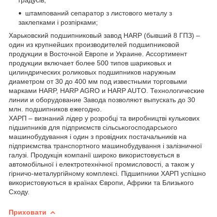
штампований сепаратор з листового металу з
заклепками і розпірками;
Харьковский подшипниковый завод HARP (бывший 8 ГПЗ) –
один из крупнейших производителей подшипниковой
продукции в Восточной Европе и Украине. Ассортимент
продукции включает более 500 типов шариковых и
цилиндрических роликовых подшипников наружным
диаметром от 30 до 400 мм под известными торговыми
марками HARP, HARP AGRO и HARP AUTO. Технологические
линии и оборудование Завода позволяют выпускать до 30
млн. подшипников ежегодно.
ХАРП – визнаний лідер у розробці та виробництві кулькових
підшипників для підприємств сільськогосподарського
машинобудування і один з провідних постачальників на
підприємства транспортного машинобудування і залізничної
галузі. Продукція компанії широко використовується в
автомобільної і електротехнічної промисловості, а також у
гірничо-металургійному комплексі. Підшипники ХАРП успішно
використовуються в країнах Європи, Африки та Близького
Сходу.
Приховати