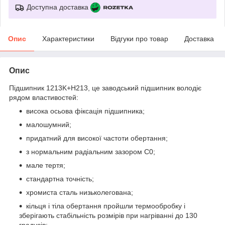
Доступна доставка
Опис
Характеристики
Відгуки про товар
Доставка
Опис
Підшипник 1213K+H213, це заводський підшипник володіє
рядом властивостей:
висока осьова фіксація підшипника;
малошумний;
придатний для високої частоти обертання;
з нормальним радіальним зазором С0;
мале тертя;
стандартна точність;
хромиста сталь низьколегована;
кільця і тіла обертання пройшли термообробку і
зберігають стабільність розмірів при нагріванні до 130
градусів;