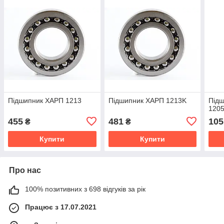
Підшипник ХАРП 1213
Підшипник ХАРП 1213K
Під
120
455
481
105
₴
₴
Купити
Купити
Про нас
100% позитивних з 698 відгуків за рік
Працює з 17.07.2021