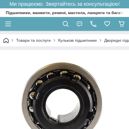
Ми працюємо. Звертайтесь за консультацією!
Підшипники, манжети, ремені, мастила, ланцюги та багато 
Товари та послуги
Кулькові підшипники
Дворядні пі