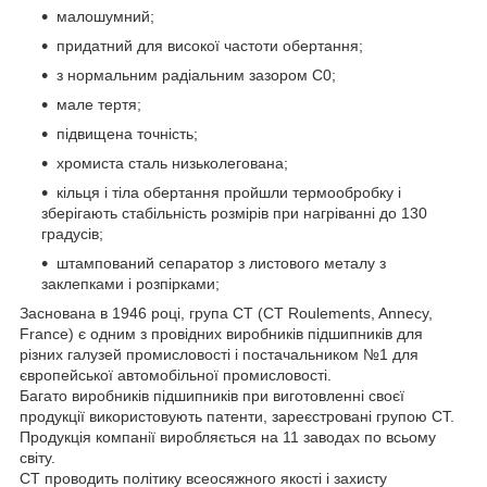
малошумний;
придатний для високої частоти обертання;
з нормальним радіальним зазором С0;
мале тертя;
підвищена точність;
хромиста сталь низьколегована;
кільця і тіла обертання пройшли термообробку і
зберігають стабільність розмірів при нагріванні до 130
градусів;
штампований сепаратор з листового металу з
заклепками і розпірками;
Заснована в 1946 році, група CT (CT Roulements, Annecy,
France) є одним з провідних виробників підшипників для
різних галузей промисловості і постачальником №1 для
європейської автомобільної промисловості.
Багато виробників підшипників при виготовленні своєї
продукції використовують патенти, зареєстровані групою CT.
Продукція компанії виробляється на 11 заводах по всьому
світу.
CT проводить політику всеосяжного якості і захисту