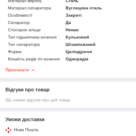
Матеріал виробу
Сталь
Матеріал сепаратора
Вуглецева сталь
Особливості
Закриті
Сепаратор
Да
Стопорне кільце
Немає
Тип підшипника кочення
Кульковий
Тип сепаратора
Штампований
Форма
Циліндричні
Кількість рядів тіл кочення
Однорядні
Приховати
Відгуки про товар
Ще немає відгуків про цей товар
Умови доставки
Нова Пошта