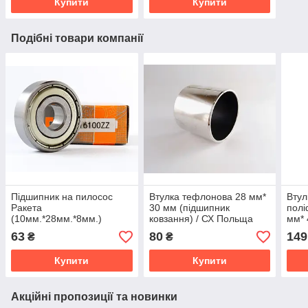
Купити
Купити
Подібні товари компанії
Підшипник на пилосос
Втулка тефлонова 28 мм*
Втул
Ракета
30 мм (підшипник
полі
(10мм.*28мм.*8мм.)
ковзання) / СХ Польща
мм* 
ковз
63
80
149
₴
₴
Купити
Купити
Акційні пропозиції та новинки