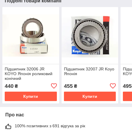
Подібні товари компанії
Підшипник 32006 JR
Підшипник 32007 JR Koyo
Підш
KOYO Японія роликовий
Японія
KOY
конічний
440
455
495
₴
₴
Купити
Купити
Про нас
100% позитивних з 691 відгука за рік