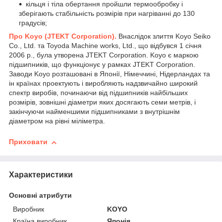
кільця і тіла обертання пройшли термообробку і
зберігають стабільність розмірів при нагріванні до 130
градусів;
Про Koyo (JTEKT Corporation).
Внаслідок злиття Koyo Seiko
Co., Ltd. та Toyoda Machine works, Ltd., що відбувся 1 січня
2006 р., була утворена JTEKT Corporation. Koyo є маркою
підшипників, що функціонує у рамках JTEKT Corporation.
Заводи Koyo розташовані в Японії, Німеччині, Нідерландах та
ін країнах проектують і виробляють надзвичайно широкий
спектр виробів, починаючи від підшипників найбільших
розмірів, зовнішні діаметри яких досягають семи метрів, і
закінчуючи найменшими підшипниками з внутрішнім
діаметром на рівні міліметра.
Приховати
Характеристики
Основні атрибути
Виробник
KOYO
Країна виробник
Японія