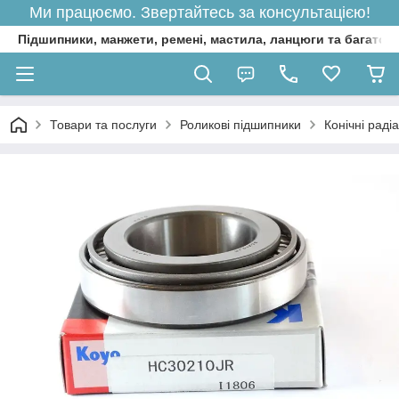
Ми працюємо. Звертайтесь за консультацією!
Підшипники, манжети, ремені, мастила, ланцюги та багато 
Товари та послуги
Роликові підшипники
Конічні раді