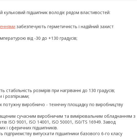
ний кульковий підшипник володіє рядом властивостей:
неннями
забезпечують герметичність і надійний захист
пературою від -30 до +130 градусів;
 стабільність розмірів при нагріванні до 130 градусів;
 і розпірками;
вих потужну виробничо - технічну площадку по виробництву
оснащеним сучасним виробничим та вимірювальним обладнанням з
в ISO 9001, ISO 14001, ISO 50001, IS0/TS 16949. Завод
них і сферичних підшипників.
 підприємству випускати підшипники базового 6-го класу