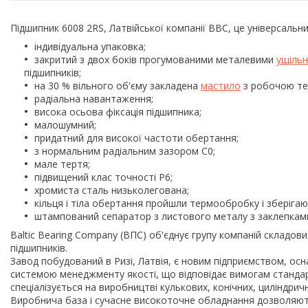
Підшипник 6008 2RS, Латвійської компанії BBC, це універсаль
індивідуальна упаковка;
закритий з двох боків прогумованими металевими
ущіль
підшипників;
на 30 % вільного об'єму закладена
мастило
з робочою тем
радіальна навантаження;
висока осьова фіксація підшипника;
малошумний;
придатний для високої частоти обертання;
з нормальним радіальним зазором С0;
мале тертя;
підвищений клас точності P6;
хромиста сталь низьколегована;
кільця і тіла обертання пройшли термообробку і зберігають
штампований сепаратор з листового металу з заклепками
Baltic Bearing Company (ВПС) об'єднує групу компаній складо
підшипників.
Завод побудований в Ризі, Латвія, є новим підприємством, 
системою менеджменту якості, що відповідає вимогам стандарті
спеціалізується на виробництві кулькових, конічних, циліндрич
Виробнича база і сучасне високоточне обладнання дозволяють