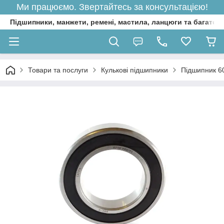
Ми працюємо. Звертайтесь за консультацією!
Підшипники, манжети, ремені, мастила, ланцюги та багато 
Товари та послуги
Кулькові підшипники
Підшипник 6