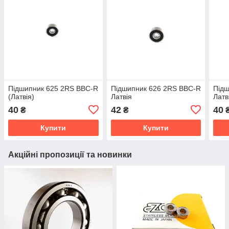
Підшипник 625 2RS BBC-R
Підшипник 626 2RS BBC-R
Підш
(Латвія)
Латвія
Латв
40
42
40
₴
₴
Купити
Купити
Акційні пропозиції та новинки