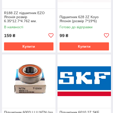
R188 ZZ підшипник EZO
Японія розмір
Підшипник 628 2Z Koyo
6.35*12.7*4.762 мм.
Японія (розмір 7*19*6)
В наявності
Готово до відправки
159
99
₴
₴
Купити
Купити
Підшипник 6003 LLU NTN (по
Підшипник 6010 2Z SKF