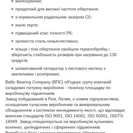
малошумний;
придатний для високої частоти обертання;
з нормальним радіальним зазором С0;
мале тертя;
підвищений клас точності P6;
хромиста сталь низьколегована;
кільця і тіла обертання пройшли термообробку і
зберігають стабільність розмірів при нагріванні до 130
градусів;
штампований сепаратор з листового металу з
заклепками і розпірками;
Baltic Bearing Company (ВПС) об'єднує групу компаній
складових потужну виробничо - технічну площадку по
виробництву підшипників.
Завод побудований в Ризі, Латвія, є новим підприємством,
оснащеним сучасним виробничим та вимірювальним
обладнанням з системою менеджменту якості, що відповідає
вимогам стандартів ISO 9001, ISO 14001, ISO 50001, IS0/TS
16949. Завод спеціалізується на виробництві кулькових,
конічних, циліндричних і сферичних підшипників.
Виробнича база і сучасне високоточне обладнання