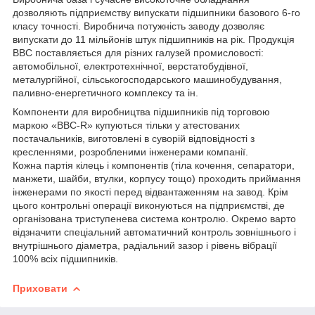
дозволяють підприємству випускати підшипники базового 6-го
класу точності. Виробнича потужність заводу дозволяє
випускати до 11 мільйонів штук підшипників на рік. Продукція
ВВС поставляється для різних галузей промисловості:
автомобільної, електротехнічної, верстатобудівної,
металургійної, сільськогосподарського машинобудування,
паливно-енергетичного комплексу та ін.
Компоненти для виробництва підшипників під торговою
маркою «BBC-R» купуються тільки у атестованих
постачальників, виготовлені в суворій відповідності з
кресленнями, розробленими інженерами компанії.
Кожна партія кілець і компонентів (тіла кочення, сепаратори,
манжети, шайби, втулки, корпусу тощо) проходить приймання
інженерами по якості перед відвантаженням на завод. Крім
цього контрольні операції виконуються на підприємстві, де
організована триступенева система контролю. Окремо варто
відзначити спеціальний автоматичний контроль зовнішнього і
внутрішнього діаметра, радіальний зазор і рівень вібрації
100% всіх підшипників.
Приховати