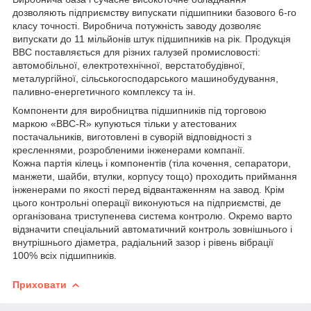
дозволяють підприємству випускати підшипники базового 6-го
класу точності. Виробнича потужність заводу дозволяє
випускати до 11 мільйонів штук підшипників на рік. Продукція
ВВС поставляється для різних галузей промисловості:
автомобільної, електротехнічної, верстатобудівної,
металургійної, сільськогосподарського машинобудування,
паливно-енергетичного комплексу та ін.
Компоненти для виробництва підшипників під торговою
маркою «BBC-R» купуються тільки у атестованих
постачальників, виготовлені в суворій відповідності з
кресленнями, розробленими інженерами компанії.
Кожна партія кілець і компонентів (тіла кочення, сепаратори,
манжети, шайби, втулки, корпусу тощо) проходить приймання
інженерами по якості перед відвантаженням на завод. Крім
цього контрольні операції виконуються на підприємстві, де
організована триступенева система контролю. Окремо варто
відзначити спеціальний автоматичний контроль зовнішнього і
внутрішнього діаметра, радіальний зазор і рівень вібрації
100% всіх підшипників.
Приховати