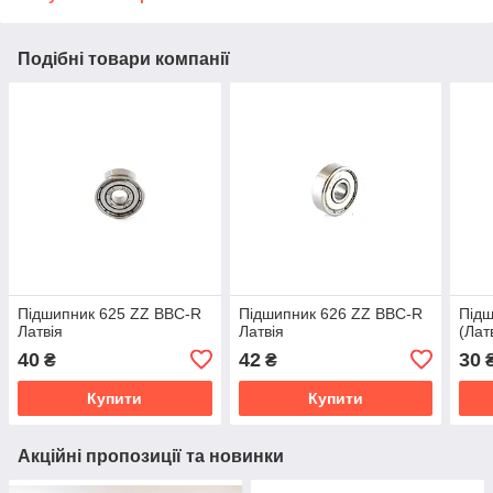
Подібні товари компанії
Підшипник 625 ZZ BBC-R
Підшипник 626 ZZ BBC-R
Підш
Латвія
Латвія
(Лат
40
42
30
₴
₴
Купити
Купити
Акційні пропозиції та новинки