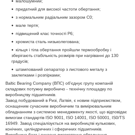
малошумний;
придатний для високої частоти обертання;
з нормальним радіальним зазором С0;
мале тертя;
підвищений клас точності P6;
хромиста сталь низьколегована;
кільця і тіла обертання пройшли термообробку і
зберігають стабільність розмірів при нагріванні до 130
градусів;
штампований сепаратор з листового металу з
заклепками і розпірками;
Baltic Bearing Company (ВПС) об'єднує групу компаній
складових потужну виробничо - технічну площадку по
виробництву підшипників.
Завод побудований в Ризі, Латвія, є новим підприємством,
оснащеним сучасним виробничим та вимірювальним
обладнанням з системою менеджменту якості, що відповідає
вимогам стандартів ISO 9001, ISO 14001, ISO 50001, IS0/TS
16949. Завод спеціалізується на виробництві кулькових,
конічних, циліндричних і сферичних підшипників.
Виробнича база і сучасне високоточне обладнання