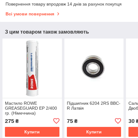
Повернення товару впродовж 14 днів за рахунок покупця
Всі умови повернення
З цим товаром також замовляють
Мастило ROWE
Підшипник 6204 2RS BBC-
Саль
GREASEGUARD EP 2/400
R Латвія
Двоб
гр. (Німеччина)
275
75
30
₴
₴
Купити
Купити