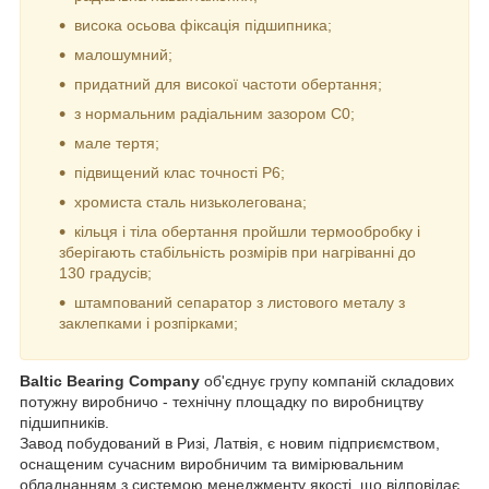
висока осьова фіксація підшипника;
малошумний;
придатний для високої частоти обертання;
з нормальним радіальним зазором С0;
мале тертя;
підвищений клас точності P6;
хромиста сталь низьколегована;
кільця і тіла обертання пройшли термообробку і
зберігають стабільність розмірів при нагріванні до
130 градусів;
штампований сепаратор з листового металу з
заклепками і розпірками;
Baltic Bearing Company
об'єднує групу компаній складових
потужну виробничо - технічну площадку по виробництву
підшипників.
Завод побудований в Ризі, Латвія, є новим підприємством,
оснащеним сучасним виробничим та вимірювальним
обладнанням з системою менеджменту якості, що відповідає