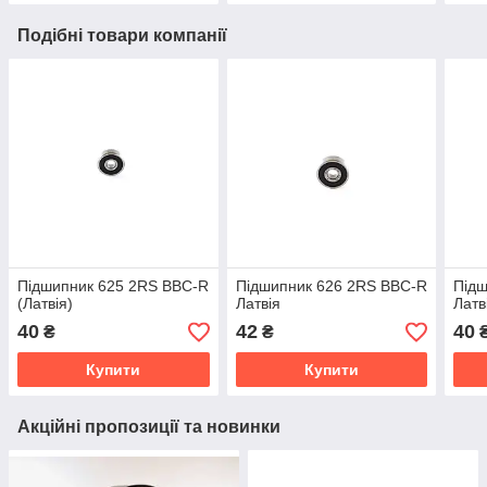
Подібні товари компанії
Підшипник 625 2RS BBC-R
Підшипник 626 2RS BBC-R
Підш
(Латвія)
Латвія
Латв
40
42
40
₴
₴
Купити
Купити
Акційні пропозиції та новинки