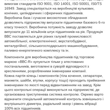
вимогам стандартів ISO 9001, ISO 14001, ISO 50001, IS0/TS
16949. Завод спеціалізується на виробництві кулькових,
конічних, циліндричних і сферичних підшипників.
Виробнича база і сучасне високоточне обладнання
дозволяють підприємству випускати підшипники базового 6-го
класу точності. Виробнича потужність заводу дозволяє
випускати до 11 мільйонів штук підшипників на рік. Продукція
ВВС поставляється для різних галузей промисловості:
автомобільної, електротехнічної, верстатобудівної,
металургійної, сільськогосподарського машинобудування,
паливно-енергетичного комплексу та ін.
Компоненти для виробництва підшипників під торговою
маркою «BBC-R» купуються тільки у атестованих
постачальників, виготовлені в суворій відповідності з
кресленнями, розробленими інженерами компанії.
Кожна партія кілець і компонентів (тіла кочення, сепаратори,
манжети, шайби, втулки, корпусу тощо) проходить приймання
інженерами по якості перед відвантаженням на завод. Крім
цього контрольні операції виконуються на підприємстві, де
організована триступенева система контролю. Окремо варто
відзначити спеціальний автоматичний контроль зовнішнього і
внутрішнього діаметра, радіальний зазор і рівень вібрації
100% всіх підшипників.