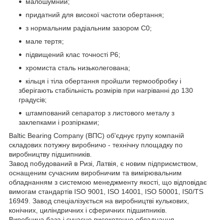
малошумний;
придатний для високої частоти обертання;
з нормальним радіальним зазором С0;
мале тертя;
підвищений клас точності P6;
хромиста сталь низьколегована;
кільця і тіла обертання пройшли термообробку і
зберігають стабільність розмірів при нагріванні до 130
градусів;
штампований сепаратор з листового металу з
заклепками і розпірками;
Baltic Bearing Company (ВПС) об'єднує групу компаній
складових потужну виробничо - технічну площадку по
виробництву підшипників.
Завод побудований в Ризі, Латвія, є новим підприємством,
оснащеним сучасним виробничим та вимірювальним
обладнанням з системою менеджменту якості, що відповідає
вимогам стандартів ISO 9001, ISO 14001, ISO 50001, IS0/TS
16949. Завод спеціалізується на виробництві кулькових,
конічних, циліндричних і сферичних підшипників.
Виробнича база і сучасне високоточне обладнання