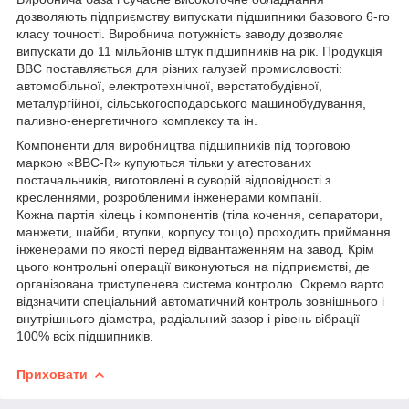
дозволяють підприємству випускати підшипники базового 6-го
класу точності. Виробнича потужність заводу дозволяє
випускати до 11 мільйонів штук підшипників на рік. Продукція
ВВС поставляється для різних галузей промисловості:
автомобільної, електротехнічної, верстатобудівної,
металургійної, сільськогосподарського машинобудування,
паливно-енергетичного комплексу та ін.
Компоненти для виробництва підшипників під торговою
маркою «BBC-R» купуються тільки у атестованих
постачальників, виготовлені в суворій відповідності з
кресленнями, розробленими інженерами компанії.
Кожна партія кілець і компонентів (тіла кочення, сепаратори,
манжети, шайби, втулки, корпусу тощо) проходить приймання
інженерами по якості перед відвантаженням на завод. Крім
цього контрольні операції виконуються на підприємстві, де
організована триступенева система контролю. Окремо варто
відзначити спеціальний автоматичний контроль зовнішнього і
внутрішнього діаметра, радіальний зазор і рівень вібрації
100% всіх підшипників.
Приховати