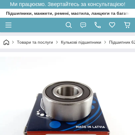
Ми працюємо. Звертайтесь за консультацією!
Підшипники, манжети, ремені, мастила, ланцюги та багато 
Товари та послуги
Кулькові підшипники
Підшипник 6