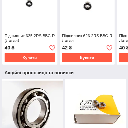
Підшипник 625 2RS BBC-R
Підшипник 626 2RS BBC-R
Підш
(Латвія)
Латвія
Латв
40
42
40
₴
₴
Купити
Купити
Акційні пропозиції та новинки