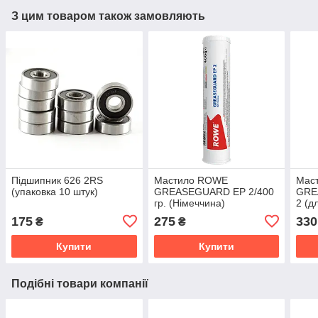
З цим товаром також замовляють
Підшипник 626 2RS
Мастило ROWE
Мас
(упаковка 10 штук)
GREASEGUARD EP 2/400
GRE
гр. (Німеччина)
2 (д
темп
175
275
330
₴
₴
(Нім
Купити
Купити
Подібні товари компанії