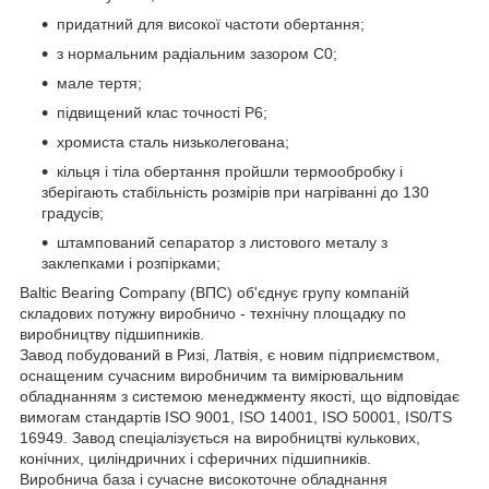
придатний для високої частоти обертання;
з нормальним радіальним зазором С0;
мале тертя;
підвищений клас точності P6;
хромиста сталь низьколегована;
кільця і тіла обертання пройшли термообробку і
зберігають стабільність розмірів при нагріванні до 130
градусів;
штампований сепаратор з листового металу з
заклепками і розпірками;
Baltic Bearing Company (ВПС) об'єднує групу компаній
складових потужну виробничо - технічну площадку по
виробництву підшипників.
Завод побудований в Ризі, Латвія, є новим підприємством,
оснащеним сучасним виробничим та вимірювальним
обладнанням з системою менеджменту якості, що відповідає
вимогам стандартів ISO 9001, ISO 14001, ISO 50001, IS0/TS
16949. Завод спеціалізується на виробництві кулькових,
конічних, циліндричних і сферичних підшипників.
Виробнича база і сучасне високоточне обладнання