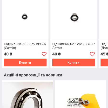
Підшипник 625 2RS BBC-R
Підшипник 627 2RS BBC-R
Підш
(Латвія)
Латвія
(Лат
40
40
45
₴
₴
Купити
Купити
Акційні пропозиції та новинки