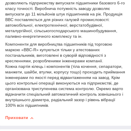
дозволяють підприємству випускати підшипники базового 6-го
класу точності. Виробнича потужність заводу дозволяє
випускати до 11 мільйонів штук підшипників на рік. Продукція
ВВС поставляється для різних галузей промисловості:
автомобільної, електротехнічної, верстатобудівної,
металургійної, сільськогосподарського машинобудування,
паливно-енергетичного комплексу та ін.
Компоненти для виробництва підшипників під торговою
маркою «BBC-R» купуються тільки у атестованих
постачальників, виготовлені в суворій відповідності з
кресленнями, розробленими інженерами компанії.
Кожна партія кілець і компонентів (тіла кочення, сепаратори,
манжети, шайби, втулки, корпусу тощо) проходить приймання
інженерами по якості перед відвантаженням на завод. Крім
цього контрольні операції виконуються на підприємстві, де
організована триступенева система контролю. Окремо варто
відзначити спеціальний автоматичний контроль зовнішнього і
внутрішнього діаметра, радіальний зазор і рівень вібрації
100% всіх підшипників.
Приховати