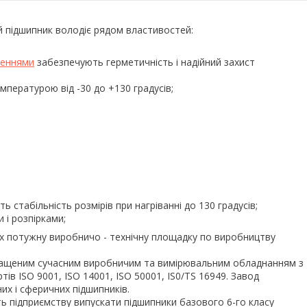
ий підшипник володіє рядом властивостей:
неннями
забезпечують герметичність і надійний захист
пературою від -30 до +130 градусів;
 стабільність розмірів при нагріванні до 130 градусів;
 і розпірками;
вих потужну виробничо - технічну площадку по виробництву
оснащеним сучасним виробничим та вимірювальним обладнанням з
в ISO 9001, ISO 14001, ISO 50001, IS0/TS 16949. Завод
них і сферичних підшипників.
 підприємству випускати підшипники базового 6-го класу