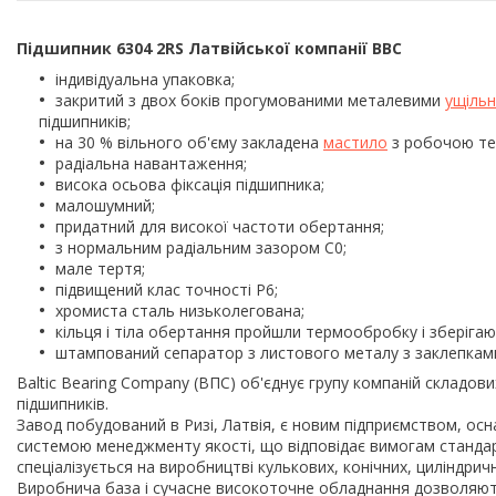
Підшипник 6304 2RS Латвійської компанії BBC
індивідуальна упаковка;
закритий з двох боків прогумованими металевими
ущіль
підшипників;
на 30 % вільного об'єму закладена
мастило
з робочою тем
радіальна навантаження;
висока осьова фіксація підшипника;
малошумний;
придатний для високої частоти обертання;
з нормальним радіальним зазором С0;
мале тертя;
підвищений клас точності P6;
хромиста сталь низьколегована;
кільця і тіла обертання пройшли термообробку і зберігають
штампований сепаратор з листового металу з заклепками
Baltic Bearing Company (ВПС) об'єднує групу компаній складо
підшипників.
Завод побудований в Ризі, Латвія, є новим підприємством, 
системою менеджменту якості, що відповідає вимогам стандарті
спеціалізується на виробництві кулькових, конічних, циліндрич
Виробнича база і сучасне високоточне обладнання дозволяють