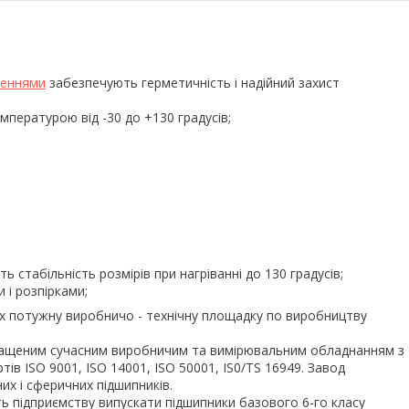
неннями
забезпечують герметичність і надійний захист
пературою від -30 до +130 градусів;
 стабільність розмірів при нагріванні до 130 градусів;
 і розпірками;
вих потужну виробничо - технічну площадку по виробництву
оснащеним сучасним виробничим та вимірювальним обладнанням з
в ISO 9001, ISO 14001, ISO 50001, IS0/TS 16949. Завод
них і сферичних підшипників.
 підприємству випускати підшипники базового 6-го класу