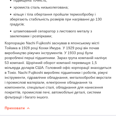
підвищена точність;
хромиста сталь низьколегована;
кільця і тіла обертання пройшли термообробку і
зберігають стабільність розмірів при нагріванні до 130
градусів;
штампований сепаратор з листового металу з
заклепками і розпірками;
Корпорацію Nachi Fujikoshi заснував в японському місті
Тойама в 1928 році Кохки Имура. У 1929 році він почав
виробництво ріжучих інструментів. У 1933 році були
розроблені перші підшипники. Зараз група компаній налічує
53 компанії. Щорічний оборот компанії перевищує 1,5
мільярда доларів США. Головний офіс корпорації знаходиться
в Токіо. Nachi Fujikoshi виробляє підшипники і роботів, ріжучі
інструменти, гідравлічне обладнання, металообробні верстати
і промислові матеріали, електронне обладнання та
компоненти, спеціальні сталі, обладнання для нанесення
покриттів, промислові печі, автомобільні деталі, системи
фільтрації і багато іншого.
Приховати