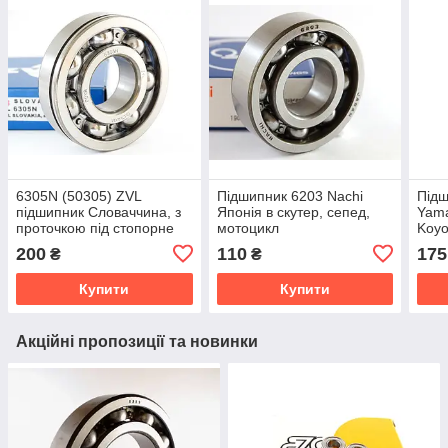
6305N (50305) ZVL
Підшипник 6203 Nachi
Підш
підшипник Словаччина, з
Японія в скутер, сепед,
Yama
проточкою під стопорне
мотоцикл
Koyo
кільце
200
110
175
₴
₴
Купити
Купити
Акційні пропозиції та новинки