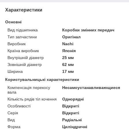
Характеристики
Основні
Вид підшипника
Коробки змінних передач
Тип запчастини
Оригінал
Виробник
Nachi
Країна виробник
Японія
Внутрішній діаметр
25 мм
Зовнішній діаметр
62 мм
Ширина
17 мм
Користувальницькі характеристики
Компенсація перекосу
Несамоустанавливающиеся
вала
Кількість рядів тіл кочення
Однорядні
Особливості
Відкриті
Серія
Відкриті
Вид
Радіальні
Форма
Циліндричні