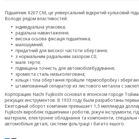
Підшипник 6207 CM, це універсальний відкритий кульковий під
Володіє рядом властивостей:
індивідуальна упаковка;
радіальна навантаження;
висока осьова фіксація підшипника;
малошумний;
придатний для високої частоти обертання;
з нормальним радіальним зазором С0;
мале тертя;
підвищена точність для автомобілебудування;
хромиста сталь низьколегована;
кільця і тіла обертання пройшли термообробку і зберігають
штампованный сепаратор из листового металла с заклеп
Корпорацию Nachi Fujikoshi основал в японском городе Тойама
режущих инструментов. В 1933 году были разработаны первые
Ежегодный оборот компании превышает 1,5 миллиарда доллар
Fujikoshi виробляє підшипники і роботів, ріжучі інструменти, 
матеріали, електронне обладнання та компоненти, спеціальні с
автомобільні деталі, системи фільтрації і багато іншого.