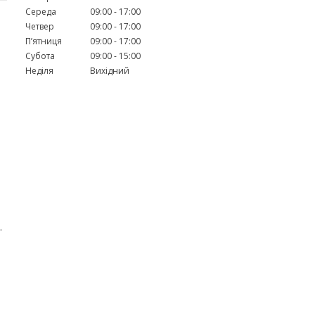
Середа
09:00
17:00
Четвер
09:00
17:00
Пʼятниця
09:00
17:00
Субота
09:00
15:00
Неділя
Вихідний
.