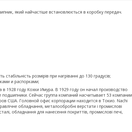
шипник, який найчастіше встановлюється в коробку передач.
 стабільність розмірів при нагріванні до 130 градусів;
ками и распорками;
 в 1928 году Кохки Имура. В 1929 году он начал производство
 подшипники. Сейчас группа компаний насчитывает 53 компании
ов США. Головной офис корпорации находится в Токио. Nachi
гідравлічне обладнання, металообробні верстати і промислові
талі, обладнання для нанесення покриттів, промислові печі,