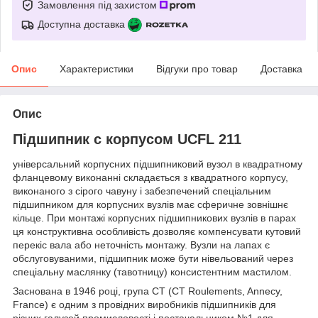
Замовлення під захистом
Доступна доставка
Опис
Характеристики
Відгуки про товар
Доставка
Опис
Підшипник c корпусом UCFL 211
універсальний корпусних підшипниковий вузол в квадратному
фланцевому виконанні складається з квадратного корпусу,
виконаного з сірого чавуну і забезпечений спеціальним
підшипником для корпусних вузлів має сферичне зовнішнє
кільце. При монтажі корпусних підшипникових вузлів в парах
ця конструктивна особливість дозволяє компенсувати кутовий
перекіс вала або неточність монтажу. Вузли на лапах є
обслуговуваними, підшипник може бути нівельований через
спеціальну маслянку (тавотницу) консистентним мастилом.
Заснована в 1946 році, група CT (CT Roulements, Annecy,
France) є одним з провідних виробників підшипників для