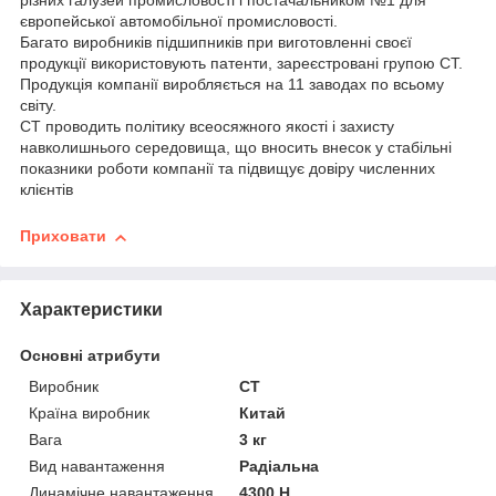
різних галузей промисловості і постачальником №1 для
європейської автомобільної промисловості.
Багато виробників підшипників при виготовленні своєї
продукції використовують патенти, зареєстровані групою CT.
Продукція компанії виробляється на 11 заводах по всьому
світу.
CT проводить політику всеосяжного якості і захисту
навколишнього середовища, що вносить внесок у стабільні
показники роботи компанії та підвищує довіру численних
клієнтів
Приховати
Характеристики
Основні атрибути
Виробник
CT
Країна виробник
Китай
Вага
3 кг
Вид навантаження
Радіальна
Динамічне навантаження
4300 Н