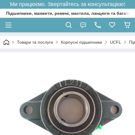
Ми працюємо. Звертайтесь за консультацією!
Підшипники, манжети, ремені, мастила, ланцюги та багато 
Товари та послуги
Корпусні підшипники
UCFL
Пі