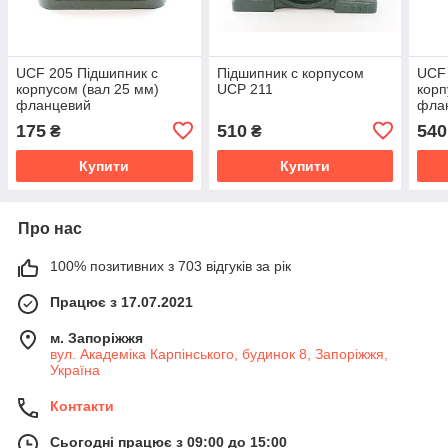
UCF 205 Підшипник c
Підшипник c корпусом
UCF 
корпусом (вал 25 мм)
UCP 211
корп
фланцевий
фла
175
510
540
₴
₴
Купити
Купити
Про нас
100% позитивних з 703 відгуків за рік
Працює з 17.07.2021
м. Запоріжжя
вул. Академіка Карпінського, будинок 8, Запоріжжя,
Україна
Контакти
Сьогодні працює з 09:00 до 15:00