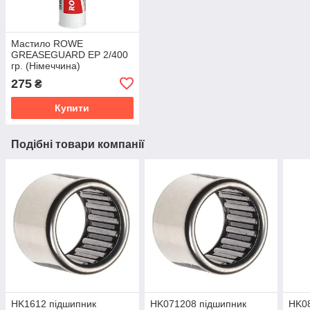
Мастило ROWE
GREASEGUARD EP 2/400
гр. (Німеччина)
275
₴
Купити
Подібні товари компанії
HK1612 підшипник
HK071208 підшипник
HK08