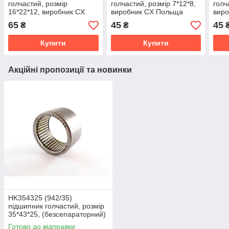
голчастий, розмір
голчастий, розмір 7*12*8,
голч
16*22*12, виробник CX
виробник CX Польща
вир
Польща
65
45
45
₴
₴
Купити
Купити
Акційні пропозиції та новинки
HK354325 (942/35)
підшипник голчастий, розмір
35*43*25, (безсепараторний)
ГОСТ
Готово до відправки