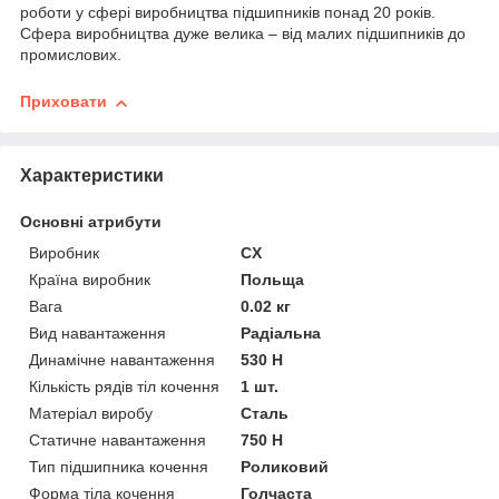
роботи у сфері виробництва підшипників понад 20 років.
Сфера виробництва дуже велика – від малих підшипників до
промислових.
Приховати
Характеристики
Основні атрибути
Виробник
CX
Країна виробник
Польща
Вага
0.02 кг
Вид навантаження
Радіальна
Динамічне навантаження
530 Н
Кількість рядів тіл кочення
1 шт.
Матеріал виробу
Сталь
Статичне навантаження
750 Н
Тип підшипника кочення
Роликовий
Форма тіла кочення
Голчаста