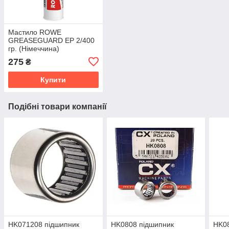
Мастило ROWE
GREASEGUARD EP 2/400
гр. (Німеччина)
275
₴
Купити
Подібні товари компанії
HK071208 підшипник
HK0808 підшипник
HK08