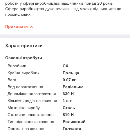
роботи у сфері виробництва підшипників понад 20 років.
Сфера виробництва дуже велика – від малих підшипників до
промислових.
Приховати
Характеристики
Основні атрибути
Виробник
CX
Країна виробник
Польща
Вага
0.07 кг
Вид навантаження
Радіальна
Динамічне навантаження
630 Н
Кількість рядів тіл кочення
1 шт.
Матеріал виробу
Сталь
Статичне навантаження
810 Н
Тип підшипника кочення
Роликовий
Форма тіла кочення
Голчаста