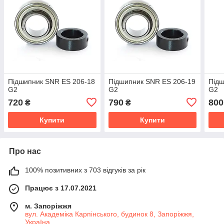
Підшипник SNR ES 206-18
Підшипник SNR ES 206-19
Підш
G2
G2
G2
720
790
800
₴
₴
Купити
Купити
Про нас
100% позитивних з 703 відгуків за рік
Працює з 17.07.2021
м. Запоріжжя
вул. Академіка Карпінського, будинок 8, Запоріжжя,
Україна