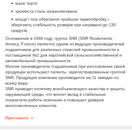
мале тертя;
хромиста сталь низьколегована;
кільця і тіла обертання пройшли термообробку і
зберігають стабільність розмірів при нагріванні до 130
градусів;
Основанная в 1946 году, группа SNR (SNR Roulements,
Annecy, France) является одним из ведущих производителей
подшипников для различных отраслей промышленности и
поставщиком №1 для европейской сельскохозяйственной и
автомобильной промышленности.
Многие производители подшипников при изготовлении своей
продукции используют патенты, зарегистрированные группой
SNR. Продукция компании производится на 11 заводах по
всему миру.
SNR проводит политику всеобъемлющего качества и защиты
окружающей среды, что вносит вклад в стабильные
показатели работы компании и повышает доверие
многочисленных клиентов.
Приховати