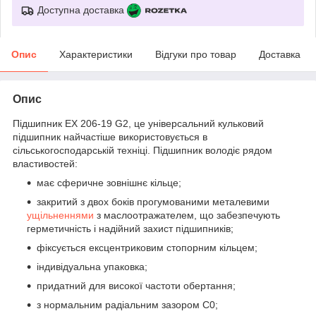
Доступна доставка
Опис
Характеристики
Відгуки про товар
Доставка
Опис
Підшипник EX 206-19 G2, це універсальний кульковий
підшипник найчастіше використовується в
сільськогосподарській техніці. Підшипник володіє рядом
властивостей:
має сферичне зовнішнє кільце;
закритий з двох боків прогумованими металевими
ущільненнями
з маслоотражателем, що забезпечують
герметичність і надійний захист підшипників;
фіксується ексцентриковим стопорним кільцем;
індивідуальна упаковка;
придатний для високої частоти обертання;
з нормальним радіальним зазором С0;