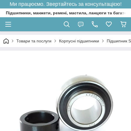
Ми працюємо. Звертайтесь за консультацією!
Підшипники, манжети, ремені, мастила, ланцюги та багато 
Товари та послуги
Корпусні підшипники
Підшипник 