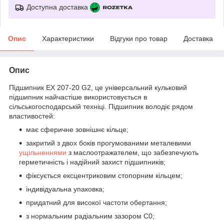
Доступна доставка
Опис
Характеристики
Відгуки про товар
Доставка
Опис
Підшипник EX 207-20 G2, це універсальний кульковий
підшипник найчастіше використовується в
сільськогосподарській техніці. Підшипник володіє рядом
властивостей:
має сферичне зовнішнє кільце;
закритий з двох боків прогумованими металевими
ущільненнями
з маслоотражателем, що забезпечують
герметичність і надійний захист підшипників;
фіксується ексцентриковим стопорним кільцем;
індивідуальна упаковка;
придатний для високої частоти обертання;
з нормальним радіальним зазором С0;