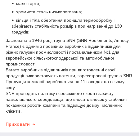
мале тертя;
хромиста сталь низьколегована;
кільця і тіла обертання пройшли термообробку і
зберігають стабільність розмірів при нагріванні до 130
градусів;
Заснована в 1946 році, група SNR (SNR Roulements, Annecy,
France) є одним з провідних виробників підшипників для
різних галузей промисловості і постачальником №1 для
європейської сільськогосподарської та автомобільної
промисловості.
Багато виробників підшипників при виготовленні своєї
продукції використовують патенти, зареєстровані групою SNR.
Продукція компанії виробляється на 11 заводах по всьому
світу.
SNR проводить політику всеосяжного якості і захисту
навколишнього середовища, що вносить внесок у стабільні
показники роботи компанії та підвищує довіру численних
клієнтів.
Приховати