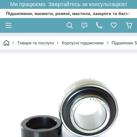
Ми працюємо. Звертайтесь за консультацією!
Підшипники, манжети, ремені, мастила, ланцюги та багато 
Товари та послуги
Корпусні підшипники
Підшипник 