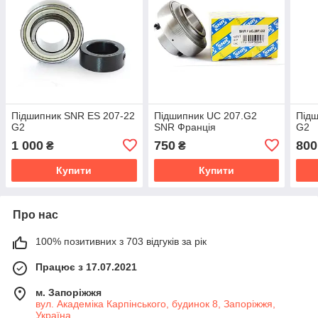
Підшипник SNR ES 207-22
Підшипник UC 207.G2
Підш
G2
SNR Франція
G2
1 000
750
800
₴
₴
Купити
Купити
Про нас
100% позитивних з 703 відгуків за рік
Працює з 17.07.2021
м. Запоріжжя
вул. Академіка Карпінського, будинок 8, Запоріжжя,
Україна