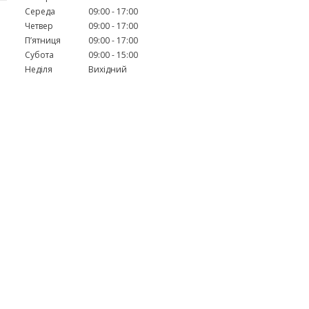
Середа
09:00
17:00
Четвер
09:00
17:00
Пʼятниця
09:00
17:00
Субота
09:00
15:00
Неділя
Вихідний