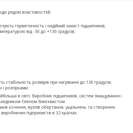
одіє рядом властивостей:
чують герметичність і надійний захист підшипників;
пературою від -30 до +130 градусів;
 стабільність розмірів при нагріванні до 130 градусів;
 і розпірками;
більша в світі. Виробник підшипників, систем змащування і
инахідником Свеном Вингквистом.
иків кочення, вузлів обертання, ущільнень та створення
 виробничих підприємств в 32 країнах.