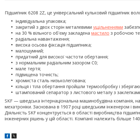
Підшипник 6208 2Z, це універсальний кульковий підшипник вол
індивідуальна упаковка;
закритий з двох сторін металевими
ущільненнями
забезпе
на 30 % вільного об'єму закладена
мастило
з робочою тем
радіальна навантаження;
висока осьова фіксація підшипника;
малошумний;
придатний для високої частоти обертання;
з нормальним радіальним зазором С0;
мале тертя;
підвищена точність;
хромиста сталь низьколегована;
кільця і тіла обертання пройшли термообробку і зберігають
штампований сепаратор з листового металу з заклепками
SKF — шведська інтернаціональна машинобудівна компанія, най
мехатроніки. Заснована в 1907 році шведським інженером і в
Діяльність SKF концентрується в області виробництва підшипн
інженерних рішень у цій області. Компанії належить більше 140