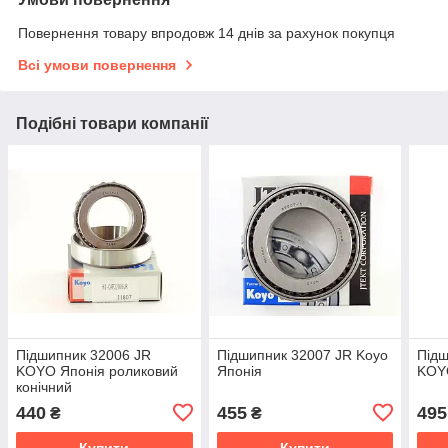
Повернення товару впродовж 14 днів за рахунок покупця
Всі умови повернення
Подібні товари компанії
Підшипник 32006 JR
Підшипник 32007 JR Koyo
Підш
KOYO Японія роликовий
Японія
KOY
конічний
440
455
495
₴
₴
Купити
Купити