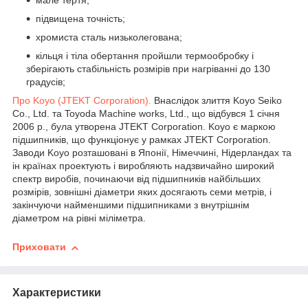
мале тертя;
підвищена точність;
хромиста сталь низьколегована;
кільця і тіла обертання пройшли термообробку і
зберігають стабільність розмірів при нагріванні до 130
градусів;
Про Koyo (
JTEKT Corporation).
Внаслідок злиття Koyo Seiko
Co., Ltd. та Toyoda Machine works, Ltd., що відбувся 1 січня
2006 р., була утворена JTEKT Corporation. Koyo є маркою
підшипників, що функціонує у рамках JTEKT Corporation.
Заводи Koyo розташовані в Японії, Німеччині, Нідерландах та
ін країнах проектують і виробляють надзвичайно широкий
спектр виробів, починаючи від підшипників найбільших
розмірів, зовнішні діаметри яких досягають семи метрів, і
закінчуючи найменшими підшипниками з внутрішнім
діаметром на рівні міліметра.
Приховати
Характеристики