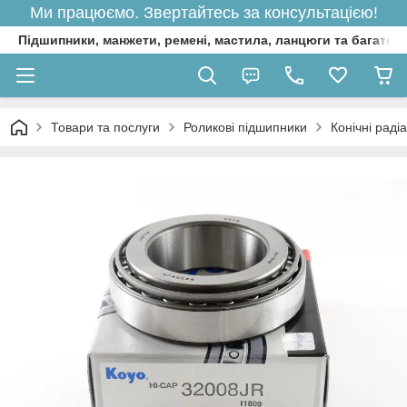
Ми працюємо. Звертайтесь за консультацією!
Підшипники, манжети, ремені, мастила, ланцюги та багато 
Товари та послуги
Роликові підшипники
Конічні раді