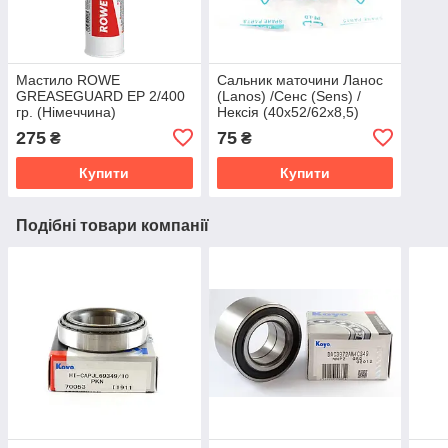
Мастило ROWE
Сальник маточини Ланос
GREASEGUARD EP 2/400
(Lanos) /Сенс (Sens) /
гр. (Німеччина)
Нексія (40x52/62x8,5)
(94535474 gm)
275
75
₴
₴
Купити
Купити
Подібні товари компанії