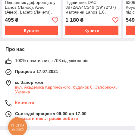
Підшипник диференціалу
Підшипник DAC
630
Lanos (Ланос), Aveo
3972AW4CS49 (39*72*37)
Koyo
(Авео), Lacetti (Лачети),
маточини Lanos 1.6,
під 
Nexia (Нексія) від Koyo
Nexia, Espero від Koyo
495
1 180
549
₴
₴
Японія
Японія
Купити
Купити
Про нас
100% позитивних з 703 відгуків за рік
Працює з 17.07.2021
м. Запоріжжя
вул. Академіка Карпінського, будинок 8, Запоріжжя,
Україна
Контакти
Сьогодні працює з 09:00 до 17:00
Показати весь графік роботи
КНОПКА
ЗВ'ЯЗКУ