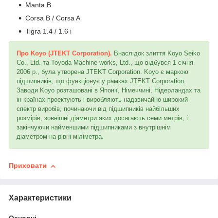
Manta B
Corsa B / Corsa A
Tigra 1.4 / 1.6 i
Про Koyo (JTEKT Corporation).
Внаслідок злиття Koyo Seiko
Co., Ltd. та Toyoda Machine works, Ltd., що відбувся 1 січня
2006 р., була утворена JTEKT Corporation. Koyo є маркою
підшипників, що функціонує у рамках JTEKT Corporation.
Заводи Koyo розташовані в Японії, Німеччині, Нідерландах та
ін країнах проектують і виробляють надзвичайно широкий
спектр виробів, починаючи від підшипників найбільших
розмірів, зовнішні діаметри яких досягають семи метрів, і
закінчуючи найменшими підшипниками з внутрішнім
діаметром на рівні міліметра.
Приховати
Характеристики
Основні