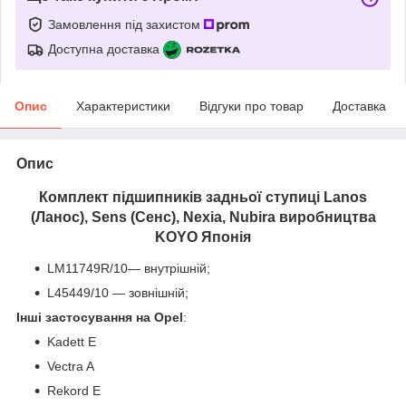
Замовлення під захистом
Доступна доставка
Опис
Характеристики
Відгуки про товар
Доставка
Опис
Комплект підшипників задньої ступиці Lanos
(Ланос), Sens (Сенс), Nexia, Nubira виробництва
KOYO Японія
LM11749R/10— внутрішній;
L45449/10 — зовнішній;
Інші застосування на
Opel
:
Kadett E
Vectra A
Rekord E