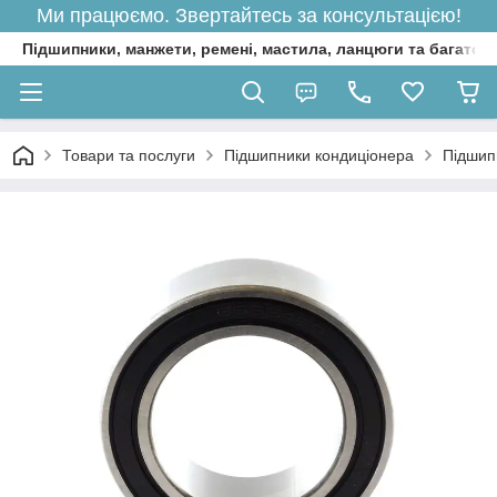
Ми працюємо. Звертайтесь за консультацією!
Підшипники, манжети, ремені, мастила, ланцюги та багато 
Товари та послуги
Підшипники кондиціонера
Підшип