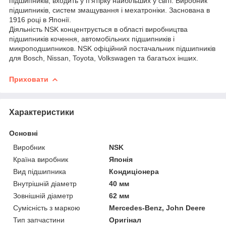
підшипників, входить у п'ятірку найбільших у світі. Виробник
підшипників, систем змащування і мехатроніки. Заснована в
1916 році в Японії.
Діяльність NSK концентрується в області виробництва
підшипників кочення, автомобільних підшипників і
микроподшипников. NSK офіційний постачальник підшипників
для Bosch, Nissan, Toyota, Volkswagen та багатьох інших.
Приховати
Характеристики
Основні
Виробник
NSK
Країна виробник
Японія
Вид підшипника
Кондиціонера
Внутрішній діаметр
40 мм
Зовнішній діаметр
62 мм
Сумісність з маркою
Mercedes-Benz, John Deere
Тип запчастини
Оригінал