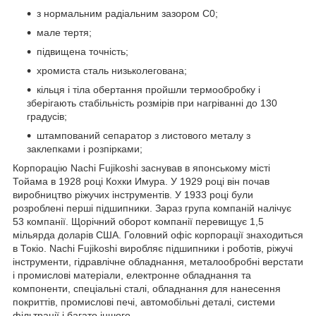
з нормальним радіальним зазором С0;
мале тертя;
підвищена точність;
хромиста сталь низьколегована;
кільця і тіла обертання пройшли термообробку і
зберігають стабільність розмірів при нагріванні до 130
градусів;
штампований сепаратор з листового металу з
заклепками і розпірками;
Корпорацію Nachi Fujikoshi заснував в японському місті
Тойама в 1928 році Кохки Имура. У 1929 році він почав
виробництво ріжучих інструментів. У 1933 році були
розроблені перші підшипники. Зараз група компаній налічує
53 компанії. Щорічний оборот компанії перевищує 1,5
мільярда доларів США. Головний офіс корпорації знаходиться
в Токіо. Nachi Fujikoshi виробляє підшипники і роботів, ріжучі
інструменти, гідравлічне обладнання, металообробні верстати
і промислові матеріали, електронне обладнання та
компоненти, спеціальні сталі, обладнання для нанесення
покриттів, промислові печі, автомобільні деталі, системи
фільтрації і багато іншого.