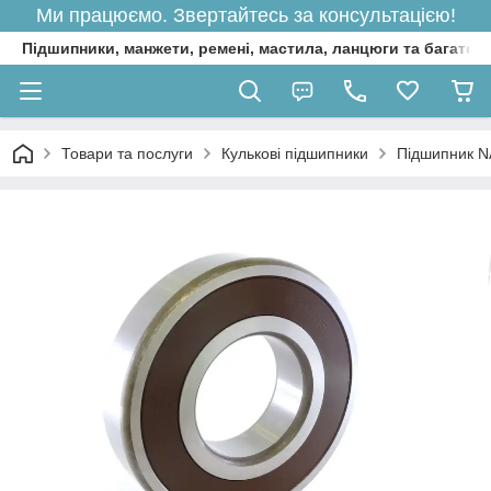
Ми працюємо. Звертайтесь за консультацією!
Підшипники, манжети, ремені, мастила, ланцюги та багато 
Товари та послуги
Кулькові підшипники
Підшипник N