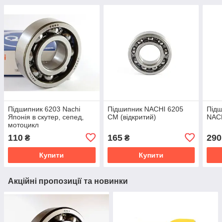
Підшипник 6203 Nachi
Підшипник NACHI 6205
Підш
Японія в скутер, сепед,
CM (відкритий)
NACH
мотоцикл
110
165
290
₴
₴
Купити
Купити
Акційні пропозиції та новинки