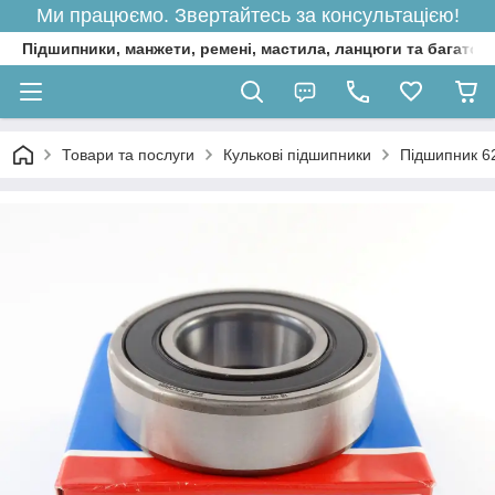
Ми працюємо. Звертайтесь за консультацією!
Підшипники, манжети, ремені, мастила, ланцюги та багато 
Товари та послуги
Кулькові підшипники
Підшипник 6