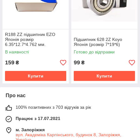
R188 ZZ підшипник EZO
Японія розмір
Підшипник 628 2Z Koyo
6.35*12.7*4.762 мм.
Японія (розмір 7*19*6)
В наявності
Готово до відправки
159
99
₴
₴
Купити
Купити
Про нас
100% позитивних з 703 відгуків за рік
Працює з 17.07.2021
м. Запоріжжя
вул. Академіка Карпінського, будинок 8, Запоріжжя,
Україна