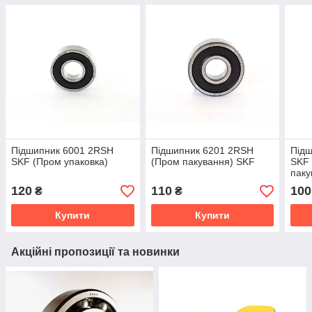
Підшипник 6001 2RSH
Підшипник 6201 2RSH
Під
SKF (Пром упаковка)
(Пром пакування) SKF
SKF 
паку
10*2
120
110
100
₴
₴
Купити
Купити
Акційні пропозиції та новинки