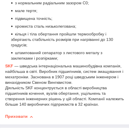
з нормальним радіальним зазором С0;
мале тертя;
підвищена точність;
хромиста сталь низьколегована;
кільця і тіла обертання пройшли термообробку і
зберігають стабільність розмірів при нагріванні до 130
градусів;
штампований сепаратор з листового металу з
заклепками і розпірками;
SKF
— шведська інтернаціональна машинобудівна компанія,
найбільша в світі. Виробник підшипників, систем змащування і
мехатроніки. Заснована в 1907 році шведським інженером і
винахідником Свеном Вингквистом.
Діяльність SKF концентрується в області виробництва
підшипників кочення, вузлів обертання, ущільнень та
створення інженерних рішень у цій області. Компанії належить
більше 140 виробничих підприємств в 32 країнах.
Приховати