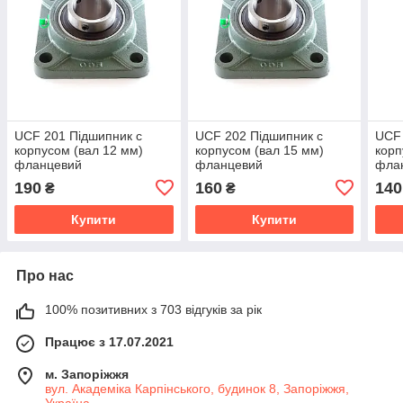
UCF 201 Підшипник c
UCF 202 Підшипник c
UCF 
корпусом (вал 12 мм)
корпусом (вал 15 мм)
корп
фланцевий
фланцевий
фла
190
160
140
₴
₴
Купити
Купити
Про нас
100% позитивних з 703 відгуків за рік
Працює з 17.07.2021
м. Запоріжжя
вул. Академіка Карпінського, будинок 8, Запоріжжя,
Україна