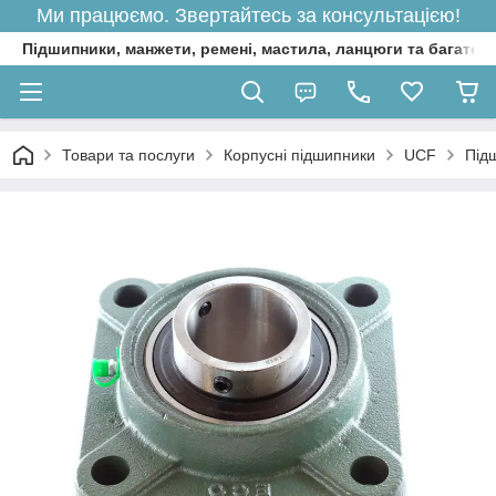
Ми працюємо. Звертайтесь за консультацією!
Підшипники, манжети, ремені, мастила, ланцюги та багато 
Товари та послуги
Корпусні підшипники
UCF
Під