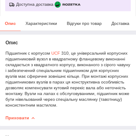
Доступна доставка
Опис
Характеристики
Відгуки про товар
Доставка
Опис
Підшипник c корпусом
UCF
310, це універсальний корпусних
підшипниковий вузол в квадратному фланцевому виконанні
складається з квадратного корпусу, виконаного з сірого чавуну
і забезпечений спеціальним підшипником для корпусних
вузлів має сферичне зовнішнє кільце. При монтажі корпусних
підшипникових вузлів в парах ця конструктивна особливість
дозволяє компенсувати кутовий перекіс вала або неточність
монтажу. Вузли на лапах є обслуговуваними, підшипник може
бути нівельований через спеціальну маслянку (тавотницу)
консистентним мастилом.
Приховати