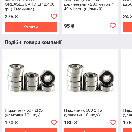
GREASEGUARD EP 2/400
коричневий - 200 метрів *
Двоб
гр. (Німеччина)
40 мікрон (щільний)
275
24
₴
95
₴
Купити
Подібні товари компанії
Підшипник 607 2RS
Підшипник 609 2RS
Підш
(упаковка 10 штук)
(упаковка 10 штук)
(упа
170
180
175
₴
₴