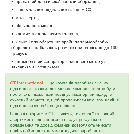
придатний для високої частоти обертання;
з нормальним радіальним зазором С0;
мале тертя;
підвищена точність;
хромиста сталь низьколегована;
кільця і тіла обертання пройшли термообробку і
зберігають стабільність розмірів при нагріванні до 130
градусів;
штампований сепаратор з листового металу з
заклепками і розпірками;
CT International
— це компанія-виробник якісних
підшипників та комплектуючих. Компанія прагне бути
постачальником, який поєднує інженерний підхід та
сучасний маркетинг, щоб пропонувати клієнтам надійні
підшипники за найкращою ціною.
Головні пріоритети СТ — якість, технології та повний
асортимент підшипникової продукції. Сучасне
обладнання та досвід команди дозволяють уникати
навіть найменших помилок під час виробництва.