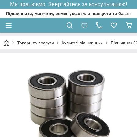
Ми працюємо. Звертайтесь за консультацією!
Підшипники, манжети, ремені, мастила, ланцюги та багато 
Товари та послуги
Кулькові підшипники
Підшипник 60