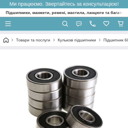
Ми працюємо. Звертайтесь за консультацією!
Підшипники, манжети, ремені, мастила, ланцюги та багато 
Товари та послуги
Кулькові підшипники
Підшипник 60