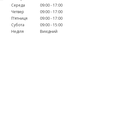
Середа
09:00
17:00
Четвер
09:00
17:00
Пʼятниця
09:00
17:00
Субота
09:00
15:00
Неділя
Вихідний