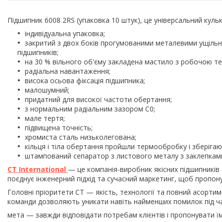
Підшипник 6008 2RS (упаковка 10 штук), це універсальний кул
індивідуальна упаковка;
закритий з двох боків прогумованими металевими ущільн
підшипників;
на 30 % вільного об'єму закладена мастило з робочою тем
радіальна навантаження;
висока осьова фіксація підшипника;
малошумний;
придатний для високої частоти обертання;
з нормальним радіальним зазором С0;
мале тертя;
підвищена точність;
хромиста сталь низьколегована;
кільця і тіла обертання пройшли термообробку і зберігають
штампований сепаратор з листового металу з заклепками
CT International
— це компанія-виробник якісних підшипників
поєднує інженерний підхід та сучасний маркетинг, щоб пропон
Головні пріоритети СТ — якість, технології та повний асортим
команди дозволяють уникати навіть найменших помилок під ч
мета — завжди відповідати потребам клієнтів і пропонувати їм 