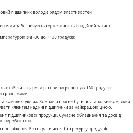
ьковий підшипник володіє рядом властивостей:
еннями забезпечують герметичність і надійний захист
пературою від -30 до +130 градусів;
 стабільність розмірів при нагріванні до 130 градусів;
 і розпірками;
 та комплектуючих. Компанія прагне бути постачальником, який
увати клієнтам надійні підшипники за найкращою ціною.
ент підшипникової продукції. Сучасне обладнання та досвід
ас виробництва.
нові рішення без втрати якості та ресурсу продукції.