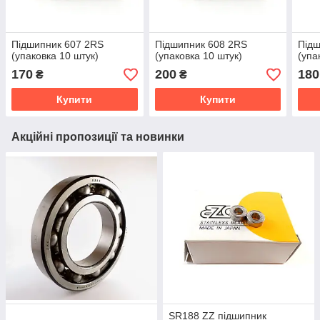
Підшипник 607 2RS
Підшипник 608 2RS
Підш
(упаковка 10 штук)
(упаковка 10 штук)
(упа
170
200
180
₴
₴
Купити
Купити
Акційні пропозиції та новинки
SR188 ZZ підшипник