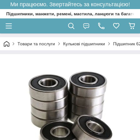
Ми працюємо. Звертайтесь за консультацією!
Підшипники, манжети, ремені, мастила, ланцюги та багато 
Товари та послуги
Кулькові підшипники
Підшипник 62