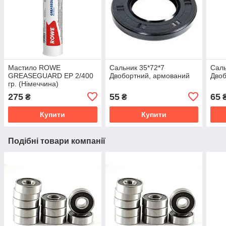
Мастило ROWE
Сальник 35*72*7
Саль
GREASEGUARD EP 2/400
Двобортний, армований
Двоб
гр. (Німеччина)
275
55
65
₴
₴
Купити
Купити
Подібні товари компанії