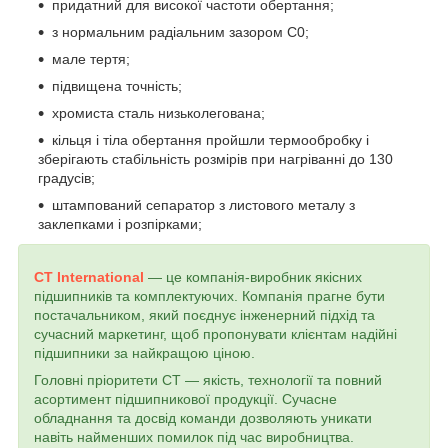
придатний для високої частоти обертання;
з нормальним радіальним зазором С0;
мале тертя;
підвищена точність;
хромиста сталь низьколегована;
кільця і тіла обертання пройшли термообробку і
зберігають стабільність розмірів при нагріванні до 130
градусів;
штампований сепаратор з листового металу з
заклепками і розпірками;
CT International
— це компанія-виробник якісних
підшипників та комплектуючих. Компанія прагне бути
постачальником, який поєднує інженерний підхід та
сучасний маркетинг, щоб пропонувати клієнтам надійні
підшипники за найкращою ціною.
Головні пріоритети СТ — якість, технології та повний
асортимент підшипникової продукції. Сучасне
обладнання та досвід команди дозволяють уникати
навіть найменших помилок під час виробництва.