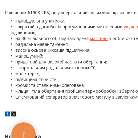
Підшипник 61908 2RS, це універсальний кульковий підшипник в
індивідуальна упаковка;
закритий з двох боків прогумованими металевими
ущіль
підшипників;
на 30 % вільного об'єму закладена
мастило
з робочою тем
радіальна навантаження;
висока осьова фіксація підшипника;
малошумний;
придатний для високої частоти обертання;
з нормальним радіальним зазором С0;
мале тертя;
підвищена точність;
хромиста сталь низьколегована;
кільця і тіла обертання пройшли термообробку і зберігають
штампований сепаратор з листового металу з заклепками
КНОПКА
Нова колонка
ЗВ'ЯЗКУ