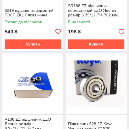
SR188 ZZ підшипник
6219 підшипник відкритий
нержавіючий EZO Японія
ГОСТ ZKL Словаччина
розмір 6.35*12.7*4.762 мм.
Готово до відправки
В наявності
540
198
₴
₴
Купити
Купити
R188 ZZ підшипник EZO
Японія розмір
Підшипник 628 2Z Koyo
6.35*12.7*4.762 мм.
Японія (розмір 7*19*6)