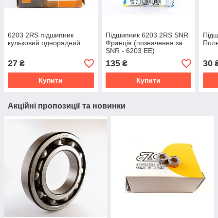
6203 2RS підшипник
Підшипник 6203 2RS SNR
Підш
кульковий однорядний
Франція (позначення за
Пол
SNR - 6203 EE)
27
135
30
₴
₴
Купити
Купити
Акційні пропозиції та новинки