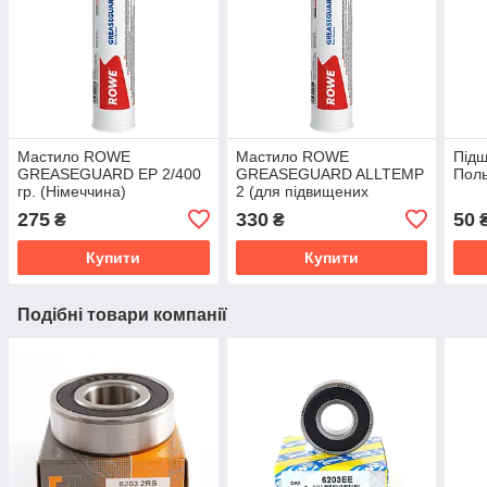
Мастило ROWE
Мастило ROWE
Підш
GREASEGUARD EP 2/400
GREASEGUARD ALLTEMP
Пол
гр. (Німеччина)
2 (для підвищених
температур) /400 гр.
275
330
50
₴
₴
(Німеччина)
Купити
Купити
Подібні товари компанії