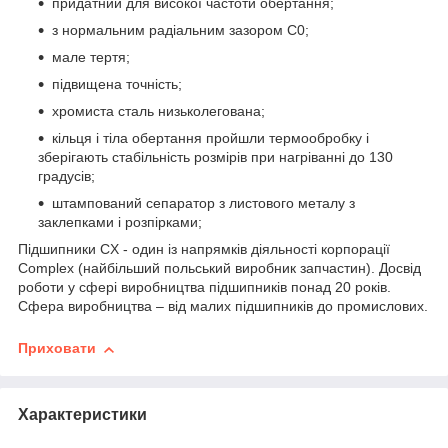
придатний для високої частоти обертання;
з нормальним радіальним зазором С0;
мале тертя;
підвищена точність;
хромиста сталь низьколегована;
кільця і тіла обертання пройшли термообробку і
зберігають стабільність розмірів при нагріванні до 130
градусів;
штампований сепаратор з листового металу з
заклепками і розпірками;
Підшипники CX - один із напрямків діяльності корпорації
Complex (найбільший польський виробник запчастин). Досвід
роботи у сфері виробництва підшипників понад 20 років.
Сфера виробництва – від малих підшипників до промислових.
Приховати
Характеристики