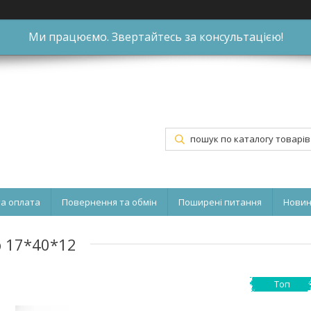
Ми працюємо. Звертайтесь за консультацією!
та оплата
Повернення та обмін
Поширені питання
Нови
р 17*40*12
Топ