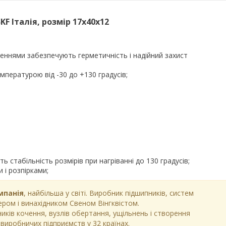
F Італія, розмір 17х40х12
еннями забезпечують герметичність і надійний захист
пературою від -30 до +130 градусів;
 стабільність розмірів при нагріванні до 130 градусів;
 і розпірками;
мпанія
, найбільша у світі. Виробник підшипників, систем
ром і винахідником Свеном Вінгквістом.
иків кочення, вузлів обертання, ущільнень і створення
 виробничих підприємств у 32 країнах.