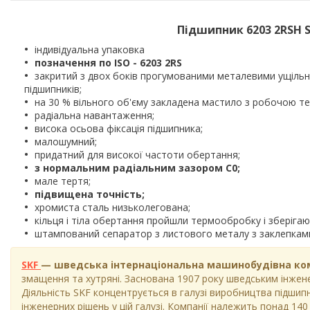
Підшипник 6203 2RSH SK
індивідуальна упаковка
позначення по ISO - 6203 2RS
закритий з двох боків прогумованими металевими ущільн
підшипників;
на 30 % вільного об'єму закладена мастило з робочою тем
радіальна навантаження;
висока осьова фіксація підшипника;
малошумний;
придатний для високої частоти обертання;
з нормальним радіальним зазором С0;
мале тертя;
підвищена точність;
хромиста сталь низьколегована;
кільця і тіла обертання пройшли термообробку і зберігають
штампований сепаратор з листового металу з заклепками
SKF
— шведська інтернаціональна машинобудівна ко
змащення та хутряні. Заснована 1907 року шведським інжене
Діяльність SKF концентрується в галузі виробництва підшипн
інженерних рішень у цій галузі. Компанії належить понад 140