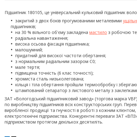
Підшипник 180105, це універсальний кульковий підшипник воло
закритий з двох боків прогумованими металевими
ущіль
підшипників;
на 30 % вільного об'єму закладена
мастило
з робочою тем
радіальна навантаження;
висока осьова фіксація підшипника;
малошумний;
придатний для високої частоти обертання;
з нормальним радіальним зазором С0;
мале тертя;
підвищена точність (6 клас точності);
хромиста сталь низьколегована;
кільця і тіла обертання пройшли термообробку і зберігають
штампований сепаратор з листового металу з заклепками
ЗАТ «Вологодський підшипниковий завод» (торгова марка VBF)
по виробництву підшипників всіх конструкторських груп. Пере
виробленої продукції та гнучкості в роботі з кожним клієнтом,
електротехнічні підприємства. Конкурентні переваги ЗАТ «ВПЗ
підприємством протягом декількох десятиліть.