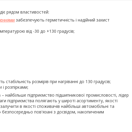
діє рядом властивостей:
неннями
забезпечують герметичність і надійний захист
пературою від -30 до +130 градусів;
 стабільність розмірів при нагріванні до 130 градусів;
 і розпірками;
 – найбільше підприємство підшипникової промисловості, лідер
ваги підприємства полягають у широті асортименту, якості
 залучити в якості споживачів найбільші автомобільні та
» безпосередньо пов'язані з досвідом, накопиченим