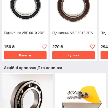
Підшипник VBF 6010 2RS
Підшипник VBF 6012 2RS
Підш
156
270
294
₴
₴
Купити
Купити
Акційні пропозиції та новинки