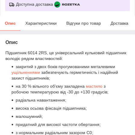
Доступна доставка
Опис
Характеристики
Відгуки про товар
Доставка
Опис
Підшипник 6014 2RS, це універсальний кульковий підшипник
володіє рядом властивостей:
закритий з двох боків прогумованими металевими
ущільненнями
забезпечують герметичність і надійний
захист підшипників;
на 30 % вільного об'єму закладена
мастило
з
робочою температурою від -30 до +130 градусів;
радіальна навантаження;
висока осьова фіксація підшипника;
малошумний;
придатний для високої частоти обертання;
з нормальним радіальним зазором С0;