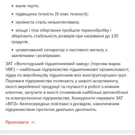
мале тертя;
підвищена точність (6 клас точності);
хромиста сталь низьколегована;
кільця і тіла обертання пройшли термообробку і
зберігають стабільність розмірів при нагріванні до 130
градусів;
штампований сепаратор з листового металу з
заклепками і розпірками;
ЗАТ «Вологодський підшипниковий завод» (торгова марка
VBF) – найбільше підприємство підшипникової промисловості,
лідер по виробництву підшипників всіх конструкторських груп.
Переваги підприємства полягають у широті асортименту,
якості виробленої продукції та гнучкості в роботі з кожним
клієнтом, залучити в якості споживачів найбільші автомобільні
та електротехнічні підприємства. Конкурентні переваги ЗАТ
«ВПЗ» безпосередньо пов'язані з досвідом, накопиченим
підприємством протягом декількох десятиліть.
Приховати