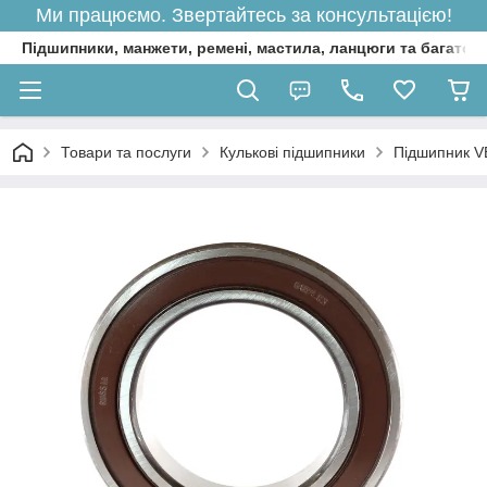
Ми працюємо. Звертайтесь за консультацією!
Підшипники, манжети, ремені, мастила, ланцюги та багато 
Товари та послуги
Кулькові підшипники
Підшипник V