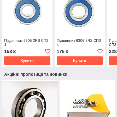
Підшипник 6305 2RS СПЗ
Підшипник 6306 2RS СПЗ
Підш
4
4
СПЗ
153
175
328
₴
₴
Купити
Купити
Акційні пропозиції та новинки