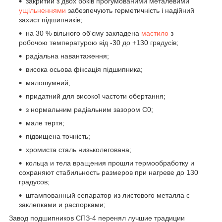
закритий з двох боків прогумованими металевими
ущільненнями
забезпечують герметичність і надійний
захист підшипників;
на 30 % вільного об'єму закладена
мастило
з
робочою температурою від -30 до +130 градусів;
радіальна навантаження;
висока осьова фіксація підшипника;
малошумний;
придатний для високої частоти обертання;
з нормальним радіальним зазором С0;
мале тертя;
підвищена точність;
хромиста сталь низьколегована;
кольца и тела вращения прошли термообработку и
сохраняют стабильность размеров при нагреве до 130
градусов;
штампованный сепаратор из листового металла с
заклепками и распорками;
Завод подшипников СПЗ-4 перенял лучшие традиции