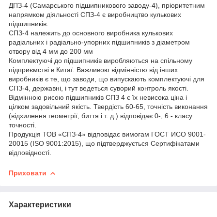
ДПЗ-4 (Самарського підшипникового заводу-4), пріоритетним
напрямком діяльності СПЗ-4 є виробництво кулькових
підшипників.
СПЗ-4 належить до основного виробника кулькових
радіальних і радіально-упорних підшипників з діаметром
отвору від 4 мм до 200 мм
Комплектуючі до підшипників виробляються на спільному
підприємстві в Китаї. Важливою відмінністю від інших
виробників є те, що заводи, що випускають комплектуючі для
СПЗ-4, державні, і тут ведеться суворий контроль якості.
Відмінною рисою підшипників СПЗ 4 є їх невисока ціна і
цілком задовільний якість. Твердість 60-65, точність виконання
(відхилення геометрії, биття і т. д.) відповідає 0-, 6 - класу
точності.
Продукція ТОВ «СПЗ-4» відповідає вимогам ГОСТ ИСО 9001-
20015 (ISO 9001:2015), що підтверджується Сертифікатами
відповідності.
Приховати
Характеристики