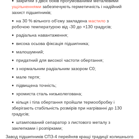
закритий з двох боків прогумованими металевими
ущільненнями
забезпечують герметичність і надійний
захист підшипників;
на 30 % вільного об'єму закладена
мастило
з
робочою температурою від -30 до +130 градусів;
радіальна навантаження;
висока осьова фіксація підшипника;
малошумний;
придатний для високої частоти обертання;
з нормальним радіальним зазором С0;
мале тертя;
підвищена точність;
хромиста сталь низьколегована;
кільця і тіла обертання пройшли термообробку і
зберігають стабільність розмірів при нагріванні до 130
градусів;
штампований сепаратор з листового металу з
заклепками і розпірками;
Завод підшипників СПЗ-4 перейняв кращі традиції колишнього