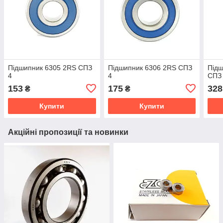
Підшипник 6305 2RS СПЗ
Підшипник 6306 2RS СПЗ
Підш
4
4
СПЗ
153
175
328
₴
₴
Купити
Купити
Акційні пропозиції та новинки