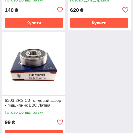
140
620
₴
₴
Купити
Купити
6303 2RS C3 тепловий зазор
- підшипник BBC Латвія
Готово до відправки
99
₴