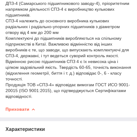
ДПЗ-4 (Самарського підшипникового заводу-4), пріоритетним
напрямком діяльності СПЗ-4 є виробництво кулькових
підшипників.
СПЗ-4 належить до основного виробника кулькових
радіальних і радіально-упорних підшипників з діаметром
отвору від 4 мм до 200 мм
Комплектуючі до підшипників виробляються на спільному
підприємстві в Китаї. Важливою відмінністю від інших
виробників є те, що заводи, що випускають комплектуючі для
СПЗ-4, державні, і тут ведеться суворий контроль якості.
Відмінною рисою підшипників СПЗ 4 є їх невисока ціна і
цілком задовільний якість. Твердість 60-65, точність виконання
(відхилення геометрії, биття і т. д.) відповідає 0-, 6 - класу
точності.
Продукція ТОВ «СПЗ-4» відповідає вимогам ГОСТ ИСО 9001-
20015 (ISO 9001:2015), що підтверджується Сертифікатами
відповідності.
Приховати
Характеристики