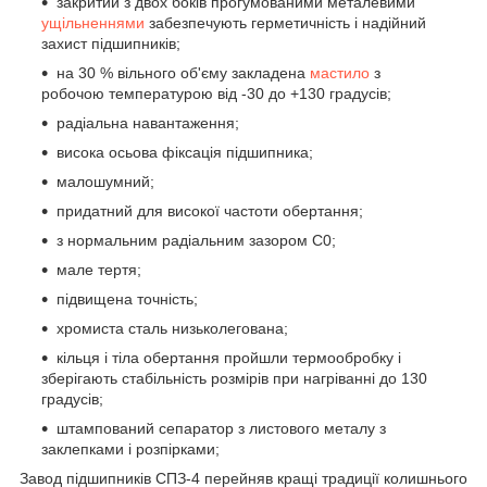
закритий з двох боків прогумованими металевими
ущільненнями
забезпечують герметичність і надійний
захист підшипників;
на 30 % вільного об'єму закладена
мастило
з
робочою температурою від -30 до +130 градусів;
радіальна навантаження;
висока осьова фіксація підшипника;
малошумний;
придатний для високої частоти обертання;
з нормальним радіальним зазором С0;
мале тертя;
підвищена точність;
хромиста сталь низьколегована;
кільця і тіла обертання пройшли термообробку і
зберігають стабільність розмірів при нагріванні до 130
градусів;
штампований сепаратор з листового металу з
заклепками і розпірками;
Завод підшипників СПЗ-4 перейняв кращі традиції колишнього