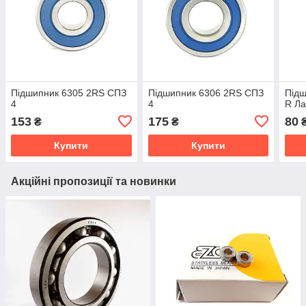
Підшипник 6305 2RS СПЗ
Підшипник 6306 2RS СПЗ
Підш
4
4
R Ла
153
175
80
₴
₴
Купити
Купити
Акційні пропозиції та новинки